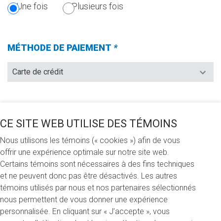
SECTION
Une fois
Plusieurs fois
EST
OBLIGATOIRE.)
MÉTHODE DE PAIEMENT
*
(Champs
requis)
JE VEUX FAIRE UN DON DE (CHOISIR UNE DES
CE SITE WEB UTILISE DES TÉMOINS
OPTIONS SUIVANTES)
*
(CHAMPS
Nous utilisons les témoins (« cookies ») afin de vous
REQUIS)
100 $
250 $
500 $
Autre
offrir une expérience optimale sur notre site web.
Certains témoins sont nécessaires à des fins techniques
et ne peuvent donc pas être désactivés. Les autres
JE FAIS MON DON
témoins utilisés par nous et nos partenaires sélectionnés
nous permettent de vous donner une expérience
À la mémoire de… (In memoriam)
personnalisée. En cliquant sur « J’accepte », vous