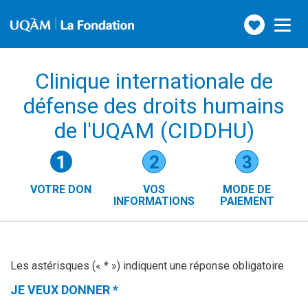
Faire
Toggle
navigation
un
don
Clinique internationale de
défense des droits humains
de l'UQAM (CIDDHU)
Étapes
1
2
3
du
VOTRE DON
VOS
MODE DE
formulaire
INFORMATIONS
PAIEMENT
()
(ÉTAPE
ACTUELLE)
Les astérisques (« * ») indiquent une réponse obligatoire
JE VEUX DONNER
*
(CETTE