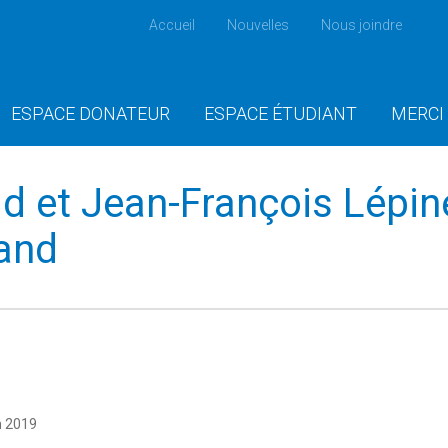
Accueil
Nouvelles
Nous joindre
ESPACE DONATEUR
ESPACE ÉTUDIANT
MERCI
id et Jean-François Lépin
and
n 2019