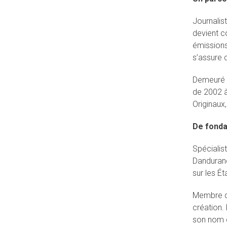
Journalis
devient c
émissions
s’assure d
Demeuré 
de 2002 à
Originaux,
De fonda
Spécialist
Dandurand
sur les É
Membre du
création.
son nom e