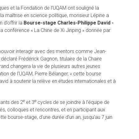
ques et la Fondation de l’UQAM ont souligné la
a maîtrise en science politique, monsieur Lépine a
 d’offrir la
Bourse-stage Charles-Philippe David -
 la conférence « La Chine de Xi Jinping » donnée par
e, pouvoir interagir avec des mentors comme Jean-
éclaré Frédérick Gagnon, titulaire de la Chaire
rand changera la vie de plusieurs autres jeunes
ation de l’UQAM, Pierre Bélanger, « cette bourse
d à soutenir la relève en études internationales et à
e
e
iants des 2
et 3
cycles de se joindre à l’équipe de
és, colloques et rencontres, et en participant aux
tte bourse-stage, d’une durée d’un an, jusqu’au 7 juin