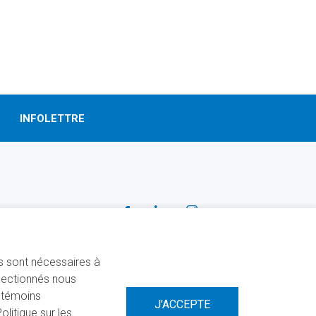
INFOLETTRE
SUIVEZ-NOUS!
Facebook
Linkedin
Instagram
ns sont nécessaires à
électionnés nous
s témoins
litique sur les