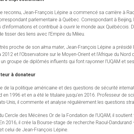
te reconnu, Jean-François Lépine a commencé sa carrière à Ra
orrespondant parlementaire à Québec. Correspondant à Beijing, 
 d’informations et contribué à ouvrir le monde aux Québécois. D
e tisser des liens avec l’Empire du Milieu.
très proche de son
alma mater
, Jean-François Lépine a présidé 
 2012 et l’Observatoire sur le Moyen-Orient et l’Afrique du Nord
 un groupe de diplômés influents qui font rayonner l’UQAM et ses 
teur à donateur
e de la politique américaine et des questions de sécurité interna
 en 1996 et en a été le titulaire jusqu’en 2016. Professeur de sc
tats-Unis, il commente et analyse régulièrement les questions str
 Cercle des Mécènes Or de la Fondation de l’UQAM, il soutient 
 En 2016, il crée la Bourse-stage de recherche Raoul-Dandurand 
t celui de Jean-François Lépine.