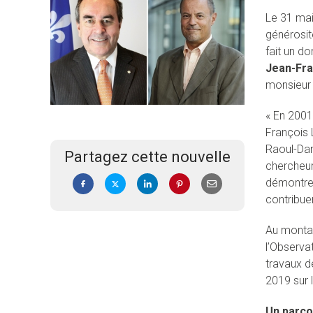
Le 31 mai
générosit
fait un do
Jean-Fra
monsieur 
« En 2001
François 
Raoul-Dan
Partagez cette nouvelle
chercheur
démontre 
contribuer
Au montan
l’Observat
travaux de
2019 sur l
Un parco