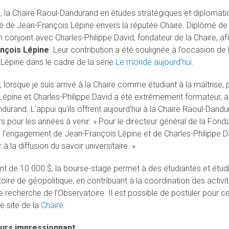
, la Chaire Raoul-Dandurand en études stratégiques et diplomati
é de Jean-François Lépine envers la réputée Chaire. Diplômé de l
n conjoint avec Charles-Philippe David, fondateur de la Chaire, afin
nçois Lépine
. Leur contribution a été soulignée à l’occasion de
Lépine dans le cadre de la série
Le monde aujourd’hui
.
, lorsque je suis arrivé à la Chaire comme étudiant à la maîtris
Lépine et Charles-Philippe David a été extrêmement formateur, a d
durand. L'appui qu'ils offrent aujourd'hui à la Chaire Raoul-Dandu
s pour les années à venir. » Pour le directeur général de la Fond
l’engagement de Jean-François Lépine et de Charles-Philippe Davi
 à la diffusion du savoir universitaire. »
t de 10 000 $, la bourse-stage permet à des étudiantes et étud
oire de géopolitique, en contribuant à la coordination des activit
 recherche de l’Observatoire. Il est possible de postuler pour ce
e site de la
Chaire
.
urs impressionnant