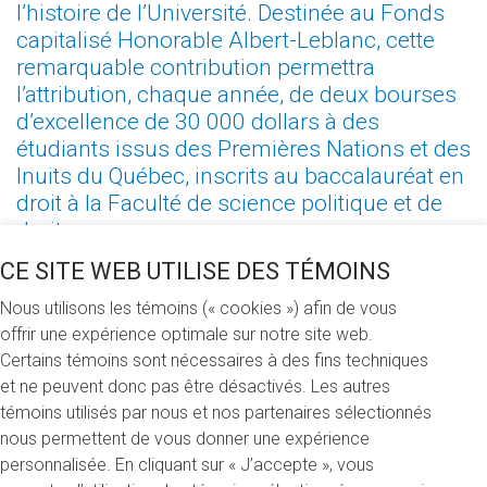
l’histoire de l’Université. Destinée au Fonds
capitalisé Honorable Albert-Leblanc, cette
remarquable contribution permettra
l’attribution, chaque année, de deux bourses
d’excellence de 30 000 dollars à des
étudiants issus des Premières Nations et des
Inuits du Québec, inscrits au baccalauréat en
droit à la Faculté de science politique et de
droit.
CE SITE WEB UTILISE DES TÉMOINS
L’annonce du don s’est déroulée en présence de la rectrice,
Magda Fusaro, du directeur général de la Fondation de
Nous utilisons les témoins (« cookies ») afin de vous
l’UQAM, Pierre Bélanger, de l’ancien député de la
offrir une expérience optimale sur notre site web.
circonscription d’Abitibi-Baie-James-Nunavik-Eeyou et
Certains témoins sont nécessaires à des fins techniques
diplômé de l’UQAM Roméo Saganash (LL.B. 1991), et du
et ne peuvent donc pas être désactivés. Les autres
doyen de la Faculté de science politique et de droit Hugo
témoins utilisés par nous et nos partenaires sélectionnés
Cyr.
nous permettent de vous donner une expérience
personnalisée. En cliquant sur « J’accepte », vous
En créant ces bourses, Paul D. Leblanc a voulu rendre