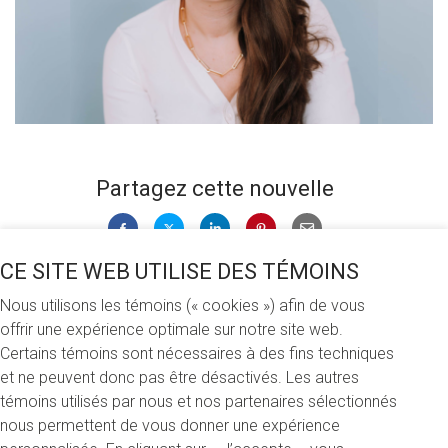
Partagez cette nouvelle
CE SITE WEB UTILISE DES TÉMOINS
Lundi 20 mars 2023
Nous utilisons les témoins (« cookies ») afin de vous
offrir une expérience optimale sur notre site web.
La Fondation Boutique Séduction met sur pied une bourse
Certains témoins sont nécessaires à des fins techniques
annuelle de 1000 $ afin de récompenser des étudiants et
et ne peuvent donc pas être désactivés. Les autres
étudiantes du baccalauréat en sexologie qui s’engagent
témoins utilisés par nous et nos partenaires sélectionnés
bénévolement à promouvoir l’éducation sexuelle.
nous permettent de vous donner une expérience