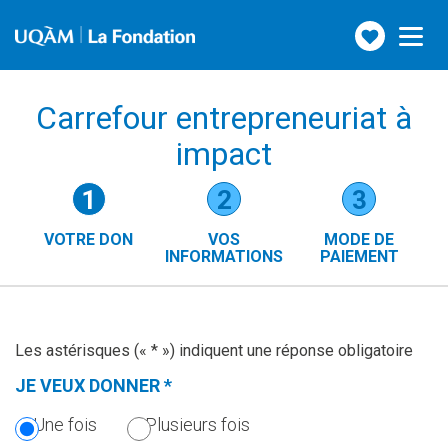
Faire
Toggle
navigation
un
don
Carrefour entrepreneuriat à
impact
Étapes
1
2
3
du
VOTRE DON
VOS
MODE DE
formulaire
INFORMATIONS
PAIEMENT
()
(ÉTAPE
ACTUELLE)
Les astérisques (« * ») indiquent une réponse obligatoire
JE VEUX DONNER
*
(CETTE
SECTION
Une fois
Plusieurs fois
EST