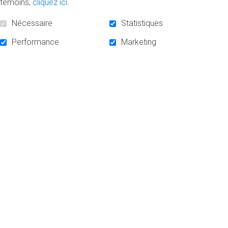
témoins,
cliquez ici
.
Carrefour entrepreneuriat à Impact
Nécessaire
Statistiques
Performance
Marketing
MONTANT RESTANT À DISTRIBUER:
0.00 $
.
MERCI
DE VOTRE DON!
ACCUEIL
NOUVELLES
NOUS JOINDRE
SOCIOFINANCEMENT
INFOLETTRE