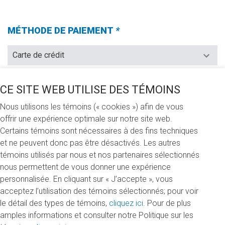
OBLIGATOIRE.)
MÉTHODE DE PAIEMENT
*
(Champs
requis)
CE SITE WEB UTILISE DES TÉMOINS
JE VEUX FAIRE UN DON DE (CHOISIR UNE DES
Nous utilisons les témoins (« cookies ») afin de vous
OPTIONS SUIVANTES)
*
(CHAMPS
offrir une expérience optimale sur notre site web.
REQUIS)
Certains témoins sont nécessaires à des fins techniques
100 $
250 $
500 $
Autre
et ne peuvent donc pas être désactivés. Les autres
témoins utilisés par nous et nos partenaires sélectionnés
nous permettent de vous donner une expérience
JE FAIS MON DON
personnalisée. En cliquant sur « J’accepte », vous
À la mémoire de… (In memoriam)
acceptez l’utilisation des témoins sélectionnés; pour voir
le détail des types de témoins,
cliquez ici
. Pour de plus
RÉPARTITION DE VOTRE DON
amples informations et consulter notre Politique sur les