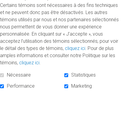
NOUS JOINDRE
Certains témoins sont nécessaires à des fins techniques
et ne peuvent donc pas être désactivés. Les autres
SOCIOFINANCEMENT
témoins utilisés par nous et nos partenaires sélectionnés
INFOLETTRE
nous permettent de vous donner une expérience
personnalisée. En cliquant sur « J’accepte », vous
acceptez l’utilisation des témoins sélectionnés; pour voir
S'ABONNER À L'INFOLETTRE
le détail des types de témoins,
cliquez ici
. Pour de plus
amples informations et consulter notre Politique sur les
témoins,
cliquez ici
.
Nécessaire
Statistiques
Performance
Marketing
SUIVEZ-NOUS!
Facebook
Linkedin
Instagram
PROPULSÉ PAR