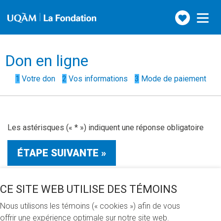
Faire
Toggle
navigation
un
don
Étapes
Don en ligne
du
formulaire
1
Votre don
2
Vos informations
3
Mode de paiement
()
Les astérisques (« * ») indiquent une réponse obligatoire
CE SITE WEB UTILISE DES TÉMOINS
ACCUEIL
Nous utilisons les témoins (« cookies ») afin de vous
NOUVELLES
offrir une expérience optimale sur notre site web.