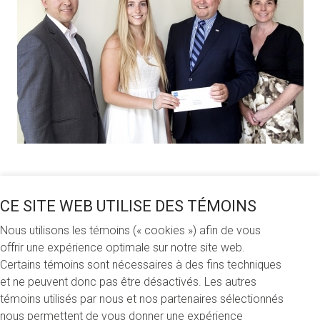
Partagez cette nouvelle
CE SITE WEB UTILISE DES TÉMOINS
Nous utilisons les témoins (« cookies ») afin de vous
offrir une expérience optimale sur notre site web.
Lundi 31 août 2015
Certains témoins sont nécessaires à des fins techniques
et ne peuvent donc pas être désactivés. Les autres
Dans le cadre du protocole d'entente concernant
témoins utilisés par nous et nos partenaires sélectionnés
l'assurance de groupe auto et habitation, la compagnie
nous permettent de vous donner une expérience