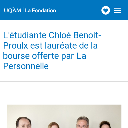
Faire
Toggle
navigation
un
don
L'étudiante Chloé Benoit-
Proulx est lauréate de la
bourse offerte par La
Personnelle