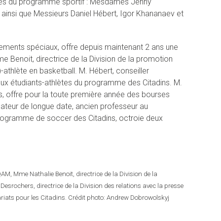
uprès du programme sportif : Mesdames Jenny
 ainsi que Messieurs Daniel Hébert, Igor Khananaev et
nements spéciaux, offre depuis maintenant 2 ans une
e Benoit, directrice de la Division de la promotion
e)-athlète en basketball. M. Hébert, conseiller
eux étudiants-athlètes du programme des Citadins. M.
s, offre pour la toute première année des bourses
nateur de longue date, ancien professeur au
 programme de soccer des Citadins, octroie deux
QAM, Mme Nathalie Benoit, directrice de la Division de la
esrochers, directrice de la Division des relations avec la presse
riats pour les Citadins. Crédit photo: Andrew Dobrowolskyj