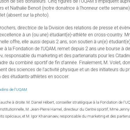
bution de ses donateurs. Cinq figures de l’UQAM s’impliquent a
s et Nathalie Benoit (notre donatrice à l'honneur cette semaine)
et (absent sur la photo).
chers, directrice de la Division des relations de presse et évè
excellence à un (ou une) étudiant(e)-athlète en cross-country. Mm
nnelle offre, elle aussi depuis 2 ans, son soutien à un(e) étudiant(
ue à la Fondation de l’UQAM, remet depuis 2 ans une bourse à d
, responsable du marketing et des partenariats pour les Citadin
adre du combiné sportif de fin d’année. Finalement, M. Volet, do
nt des sciences de l’activité physique et un des initiateurs du
 des étudiants-athlètes en soccer.
adins de l'UQAM
auche à droite: M. Daniel Hébert, conseiller stratégique à la Fondation de l'U
nstitutionnelle, M. Jean-Pierre Hamel, directeur du Centre sportif, Mme Jenny D
ts spéciaux, et M. Igor Khananaev, responsable du marketing et des partena