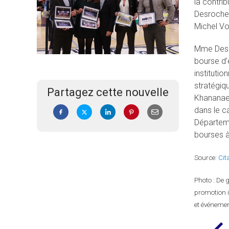
la contri
Desrocher
Michel Vol
Mme Desro
bourse d’
institutio
stratégiq
Partagez cette nouvelle
Khananaev
dans le c
Départeme
bourses à
Source:
Cit
Photo : De g
promotion i
et événemen