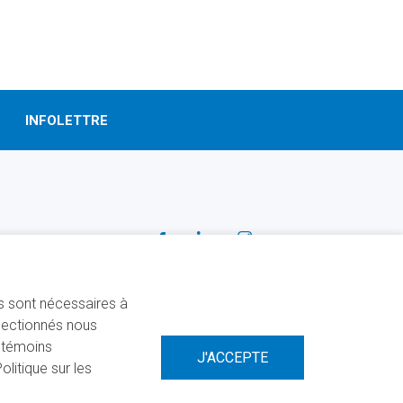
INFOLETTRE
SUIVEZ-NOUS!
Facebook
Linkedin
Instagram
ns sont nécessaires à
électionnés nous
s témoins
litique sur les