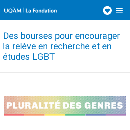
Faire
Toggle
navigation
un
don
Des bourses pour encourager
la relève en recherche et en
études LGBT