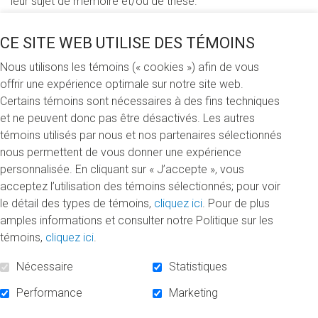
leur sujet de mémoire et/ou de thèse.
Bourses d’excellence
CE SITE WEB UTILISE DES TÉMOINS
« Depuis sa création, la Chaire s’est donnée comme
Nous utilisons les témoins (« cookies ») afin de vous
mission de soutenir la formation de nouveaux chercheurs-
offrir une expérience optimale sur notre site web.
es et des étudiants-es, en vue de maximiser leurs
Certains témoins sont nécessaires à des fins techniques
compétences et de favoriser leur insertion professionnelle»,
et ne peuvent donc pas être désactivés. Les autres
souligne la titulaire, Line Chamberland. Le programme de
témoins utilisés par nous et nos partenaires sélectionnés
bourses d’excellence permet de remettre annuellement
nous permettent de vous donner une expérience
plus de 16 000 $ à des étudiants-es aux deuxième et
personnalisée. En cliquant sur « J’accepte », vous
troisième cycles. «La pérennité de ce programme dépend
acceptez l’utilisation des témoins sélectionnés; pour voir
essentiellement de la contribution d’individus qui souhaitent
le détail des types de témoins,
cliquez ici
. Pour de plus
participer à la lutte contre l’homophobie. Leur apport est
amples informations et consulter notre Politique sur les
inestimable pour la relève », précise la professeure.
témoins,
cliquez ici
.
Au cours des prochaines années, la Chaire poursuit l’objectif
Nécessaire
Statistiques
de bonifier son programme afin de soutenir davantage
Performance
Marketing
d’étudiants-es et de chercheurs-es dans la réalisation de
leurs activités de recherche.