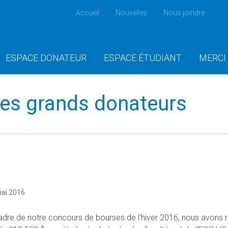
Accueil
Nouvelles
Nous joindre
ESPACE DONATEUR
ESPACE ÉTUDIANT
MERCI
es grands donateurs
mai 2016
adre de notre concours de bourses de l'hiver 2016, nous avons re