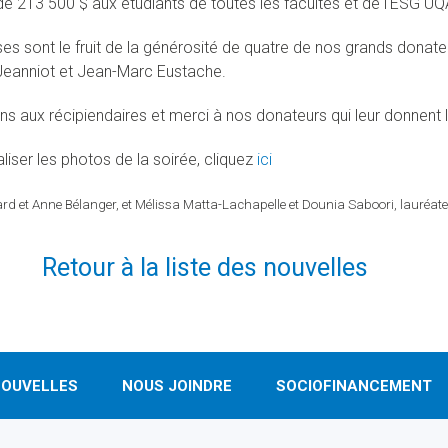
e 213 500 $ aux étudiants de toutes les facultés et de l'ESG U
es sont le fruit de la générosité de quatre de nos grands donate
 Jeanniot et Jean-Marc Eustache.
ions aux récipiendaires et merci à nos donateurs qui leur donnent
liser les photos de la soirée, cliquez
ici
ard et Anne Bélanger, et Mélissa Matta-Lachapelle et Dounia Saboori, lauréat
Retour à la liste des nouvelles
OUVELLES
NOUS JOINDRE
SOCIOFINANCEMENT