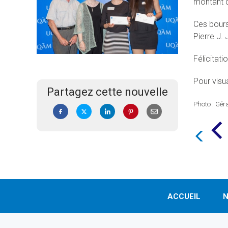
montant d
Ces bours
Pierre J.
Félicitat
Pour visua
Partagez cette nouvelle
Photo : Gér
ACCUEIL
N