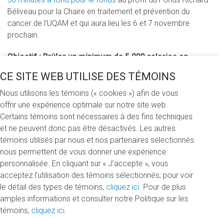
Béliveau pour la Chaire en traitement et prévention du
cancer de l’UQAM et qui aura lieu les 6 et 7 novembre
prochain.
Objectif : Brûler un minimum de 5 000 calories en
équipe de 4
CE SITE WEB UTILISE DES TÉMOINS
Comment? De façon consécutive, les membres de l’équipe
effectueront 4 fois 30 minutes d’exercice cardiovasculaire
Nous utilisons les témoins (« cookies ») afin de vous
sur 4 appareils différents, soit le vélo stationnaire, le tapis
offrir une expérience optimale sur notre site web.
roulant, l’elliptique et l’escaladeur. Ainsi, pendant 2 heures,
Certains témoins sont nécessaires à des fins techniques
les coéquipiers font une rotation toutes les 30 minutes pour
et ne peuvent donc pas être désactivés. Les autres
changer d’appareil.
témoins utilisés par nous et nos partenaires sélectionnés
nous permettent de vous donner une expérience
Comment participer au défi d’équipe?
personnalisée. En cliquant sur « J’accepte », vous
Que vous soyez membre ou non-membre de Nautilus Plus,
acceptez l’utilisation des témoins sélectionnés; pour voir
vous pouvez participer à l’activité. Formez une équipe de 4
le détail des types de témoins,
cliquez ici
. Pour de plus
personnes, inscrivez votre équipe
en ligne
et amassez un
amples informations et consulter notre Politique sur les
minimum de 250 $ pour valider votre inscription. Présentez-
témoins,
cliquez ici
.
vous à la succursale choisie et réservez la plage horaire de