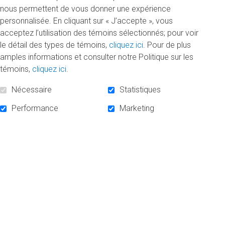
nous permettent de vous donner une expérience
Prix Événement professionnel-MKG5392
personnalisée. En cliquant sur « J’accepte », vous
Erik SAURIOL, Maîtrise en éducation (profil recherche)
acceptez l’utilisation des témoins sélectionnés; pour voir
Bourse TD Assurance Meloche Monnex
le détail des types de témoins,
cliquez ici
. Pour de plus
Marianne WASKIEWICZ, Baccalauréat en enseignement
amples informations et consulter notre Politique sur les
secondaire (Concentration français langue première)
témoins,
cliquez ici
.
Bourse du Syndicat des professeurs(es) de l'UQAM
(SPUQ)
Nécessaire
Statistiques
Performance
Marketing
Faculté des sciences de l’éducation (cérémonie du 12
novembre 2016, 15 h )
Noémie DESTROISMAISONS, Baccalauréat en
enseignement en adaptation scolaire et sociale (Profil
intervention au préscolaire-primaire)
Bourse Guy-Marier- Bell
My El Mustapha EL OMRI ALAOUI, Doctorat en éducation
Bourse Chantal-Brochu
Amélie GENDRON, Maitrise en orthopédagogie