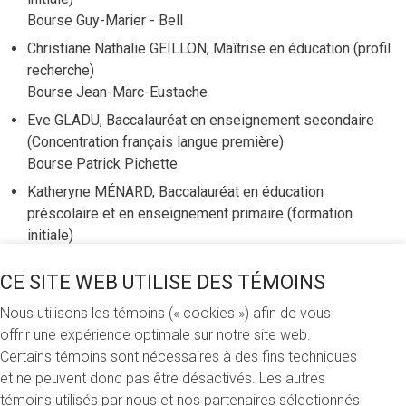
Bourse Guy-Marier - Bell
Christiane Nathalie GEILLON, Maîtrise en éducation (profil
recherche)
Bourse Jean-Marc-Eustache
Eve GLADU, Baccalauréat en enseignement secondaire
(Concentration français langue première)
Bourse Patrick Pichette
Katheryne MÉNARD, Baccalauréat en éducation
préscolaire et en enseignement primaire (formation
initiale)
Bourse Guy-Marier - Bell
CE SITE WEB UTILISE DES TÉMOINS
Marie-Line LAVALLÉE-LAMARCHE, Baccalauréat en
enseignement secondaire (Concentration
Nous utilisons les témoins (« cookies ») afin de vous
mathématiques)
offrir une expérience optimale sur notre site web.
Bourse Guy-Marier - Bell
Certains témoins sont nécessaires à des fins techniques
et ne peuvent donc pas être désactivés. Les autres
Ariane PARENT, Baccalauréat en éducation préscolaire et
témoins utilisés par nous et nos partenaires sélectionnés
en enseignement primaire (formation initiale)