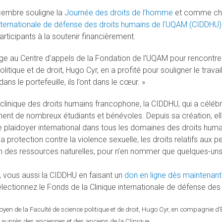
cembre souligne la
Journée des droits de l’homme
et comme cha
internationale de défense des droits humains de l'UQAM (CIDDHU)
rticipants à la soutenir financièrement.
e au Centre d’appels de la Fondation de l’UQAM pour rencontrer l
litique et de droit, Hugo Cyr, en a profité pour souligner le travail 
dans le portefeuille, ils l’ont dans le cœur. »
clinique des droits humains francophone, la CIDDHU, qui a célébr
ent de nombreux étudiants et bénévoles. Depuis sa création, ell
de plaidoyer international dans tous les domaines des droits huma
 protection contre la violence sexuelle, les droits relatifs aux pe
n des ressources naturelles, pour n’en nommer que quelques-uns
 vous aussi la CIDDHU en faisant un
don en ligne dès maintenant
sélectionnez le Fonds de la Clinique internationale de défense d
doyen de la Faculté de science politique et de droit, Hugo Cyr, en compagnie 
on auprès des anciennes et des anciens de la Clinique.