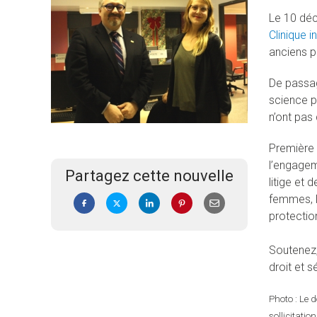
Le 10 dé
Clinique 
anciens pa
De passag
science po
n’ont pas 
Première 
l’engagem
Partagez cette nouvelle
litige et 
femmes, la
protectio
Soutenez,
droit et 
Photo : Le 
sollicitati