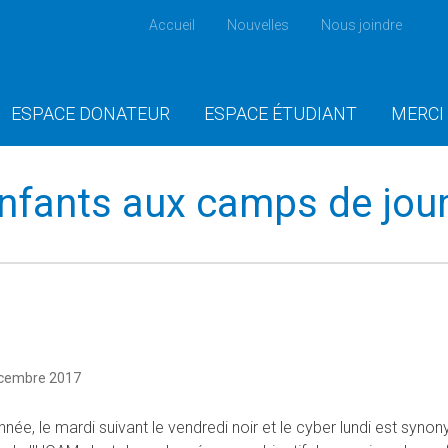
Accueil
Nouvelles
Nous joindre
ESPACE DONATEUR
ESPACE ÉTUDIANT
MERCI
enfants aux camps de jour
écembre 2017
née, le mardi suivant le vendredi noir et le cyber lundi est syno