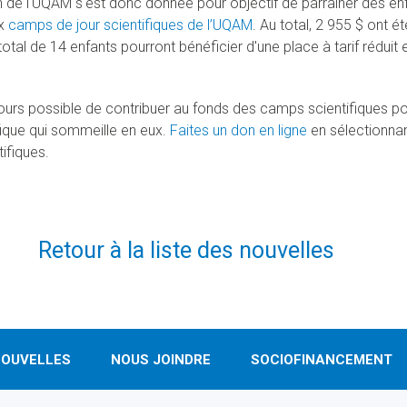
 de l'UQAM s'est donc donnée pour objectif de parrainer des enfan
x
camps de jour scientifiques de l’UQAM
. Au total, 2 955 $ ont
total de 14 enfants pourront bénéficier d'une place à tarif rédui
ujours possible de contribuer au fonds des camps scientifiques po
ifique qui sommeille en eux.
Faites un don en ligne
en sélectionnan
tifiques.
Retour à la liste des nouvelles
OUVELLES
NOUS JOINDRE
SOCIOFINANCEMENT