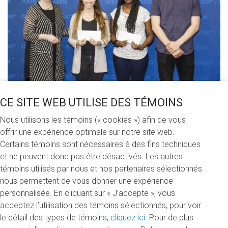
CE SITE WEB UTILISE DES TÉMOINS
Bourse Bélanger
Nous utilisons les témoins (« cookies ») afin de vous
Partagez cette nouvelle
offrir une expérience optimale sur notre site web.
Certains témoins sont nécessaires à des fins techniques
et ne peuvent donc pas être désactivés. Les autres
témoins utilisés par nous et nos partenaires sélectionnés
nous permettent de vous donner une expérience
Jeudi 21 juin 2018
personnalisée. En cliquant sur « J’accepte », vous
acceptez l’utilisation des témoins sélectionnés; pour voir
Grâce à nos généreux donateurs et donatrices, 99 500 $
le détail des types de témoins,
cliquez ici
. Pour de plus
ont été remis aux étudiants et étudiantes de la Faculté des