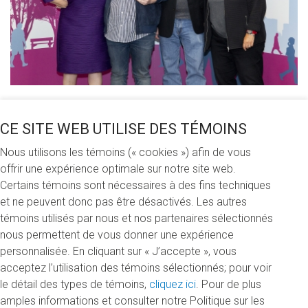
CE SITE WEB UTILISE DES TÉMOINS
Partagez cette nouvelle
Nous utilisons les témoins (« cookies ») afin de vous
offrir une expérience optimale sur notre site web.
Certains témoins sont nécessaires à des fins techniques
Jeudi 19 juillet 2018
et ne peuvent donc pas être désactivés. Les autres
témoins utilisés par nous et nos partenaires sélectionnés
Le 5 juin dernier, les étudiants et étudiantes en sciences
nous permettent de vous donner une expérience
humaines ont reçu 43 bourses, d'une valeur totale de 75
personnalisée. En cliquant sur « J’accepte », vous
650 $, grâce à nos donatrices et donateurs généreux.
acceptez l’utilisation des témoins sélectionnés; pour voir
Merci d'encourager la persévérance et la réussite, et
le détail des types de témoins,
cliquez ici
. Pour de plus
félicitations aux lauréats!
amples informations et consulter notre Politique sur les