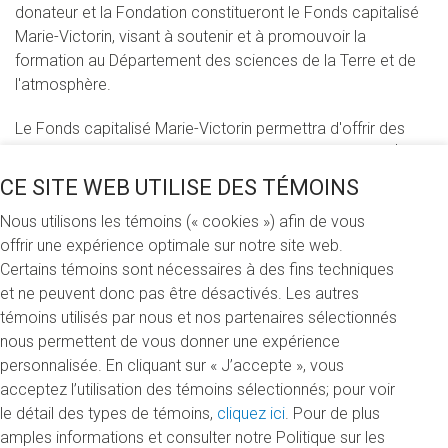
donateur et la Fondation constitueront le Fonds capitalisé
Marie-Victorin, visant à soutenir et à promouvoir la
formation au Département des sciences de la Terre et de
l'atmosphère.
Le Fonds capitalisé Marie-Victorin permettra d'offrir des
bourses d’excellence d’une valeur allant jusqu'à 5 000 $ aux
étudiants méritants en sciences de la Terre et de
CE SITE WEB UTILISE DES TÉMOINS
l'atmosphère, de soutenir la tenue d’activités de formation
Nous utilisons les témoins (« cookies ») afin de vous
et d’excursions sur le terrain se déroulant au Québec, au
offrir une expérience optimale sur notre site web.
Canada ou ailleurs dans le monde, et d'assurer le
Certains témoins sont nécessaires à des fins techniques
développement d’un laboratoire innovant d’enseignement
et ne peuvent donc pas être désactivés. Les autres
de la géologie économique.
témoins utilisés par nous et nos partenaires sélectionnés
Les bourses attribuées grâce à ce Fonds porteront le nom
nous permettent de vous donner une expérience
de «Bourses d’études Gauthier-Jébrak», en hommage aux
personnalisée. En cliquant sur « J’accepte », vous
professeurs retraités Michel Gauthier et Michel Jébrak, qui
acceptez l’utilisation des témoins sélectionnés; pour voir
ont marqué le développement de la géologie au Québec.
le détail des types de témoins,
cliquez ici
. Pour de plus
Ces bourses seront attribuées aux étudiants inscrits au
amples informations et consulter notre Politique sur les