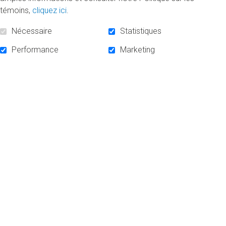
donnent les moyens de réussir!
témoins,
cliquez ici
.
Les photos de la cérémonie sont disponibles sur
Nécessaire
Statistiques
notre page Facebook
.
Performance
Marketing
Photo : Manon Arcand et Normand Cardinal, donateurs, Marianne
Redston, lauréate de la bourse Cardinal-Arcand, Komlan Sedzro,
doyen de l'École des sciences de la gestion. Crédit photo : Jean-François
Hamelin
Retour à la liste des
nouvelles
ACCUEIL
NOUVELLES
NOUS JOINDRE