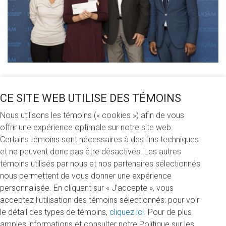
Partagez cette nouvelle
CE SITE WEB UTILISE DES TÉMOINS
Nous utilisons les témoins (« cookies ») afin de vous
offrir une expérience optimale sur notre site web.
Certains témoins sont nécessaires à des fins techniques
Lundi 4 février 2019
et ne peuvent donc pas être désactivés. Les autres
témoins utilisés par nous et nos partenaires sélectionnés
Grâce à la générosité des donateurs et donatrices, 100 050
nous permettent de vous donner une expérience
$ ont été remis sous la forme de 38 bourses aux étudiantes
personnalisée. En cliquant sur « J’accepte », vous
et étudiants de l'École des sciences de la gestion le 21
acceptez l’utilisation des témoins sélectionnés; pour voir
janvier dernier. Félicitations aux récipiendaires, et un
le détail des types de témoins,
cliquez ici
. Pour de plus
immense merci aux donatrices et donateurs qui leur
amples informations et consulter notre Politique sur les