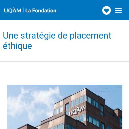
Faire
Toggle
navigation
un
don
Une stratégie de placement
éthique