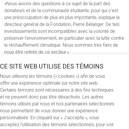
«Nous avions des questions à ce sujet de la part des
donateurs et de la communauté étudiante, pour qui c’est
une préoccupation de plus en plus importante, explique le
directeur général de la Fondation, Pierre Bélanger. De tels
investissements sont incompatibles avec la volonté de
préserver l’environnement, en particulier avec la lutte contre
le réchauffement climatique. Nous sommes très fiers de
nous être retirés de ce secteur.»
L’idée d’exclure les entreprises œuvrant dans l’industrie des
CE SITE WEB UTILISE DES TÉMOINS
hydrocarbures a été soumise au comité des finances de la
Nous utilisons les témoins (« cookies ») afin de vous
Fondation à l’automne 2017. La proposition a ensuite reçu
offrir une expérience optimale sur notre site web.
l’aval du conseil d’administration de la Fondation, qui l’a
Certains témoins sont nécessaires à des fins techniques
approuvée à l’unanimité. Le processus a dès lors été
et ne peuvent donc pas être désactivés. Les autres
entamé grâce à la collaboration de Gestion privée 1859, la
témoins utilisés par nous et nos partenaires sélectionnés
division de la Banque Nationale qui s’occupe du portefeuille
nous permettent de vous donner une expérience
de placements de la Fondation. «Notre gestionnaire s’est
personnalisée. En cliquant sur « J’accepte », vous
montré très ouvert, mentionne Pierre Bélanger. Selon lui, de
acceptez l’utilisation des témoins sélectionnés; pour voir
plus en plus de clients privés et d’institutions partagent ce