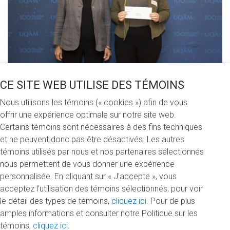
CE SITE WEB UTILISE DES TÉMOINS
Partagez cette nouvelle
Nous utilisons les témoins (« cookies ») afin de vous
offrir une expérience optimale sur notre site web.
Certains témoins sont nécessaires à des fins techniques
et ne peuvent donc pas être désactivés. Les autres
Mardi 11 juin 2019
témoins utilisés par nous et nos partenaires sélectionnés
nous permettent de vous donner une expérience
Le 14 mai dernier, 66 500 $ ont été remis à des étudiantes
personnalisée. En cliquant sur « J’accepte », vous
et étudiants de la Faculté des arts. Merci aux donateurs et
acceptez l’utilisation des témoins sélectionnés; pour voir
donatrices grâce à qui ces 45 bourses d'études ont été
le détail des types de témoins,
cliquez ici
. Pour de plus
remises!
amples informations et consulter notre Politique sur les
témoins,
cliquez ici
.