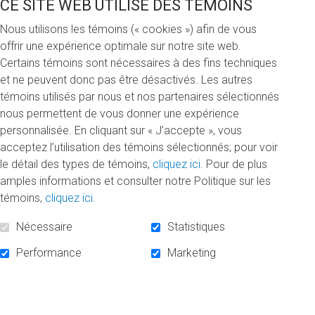
CE SITE WEB UTILISE DES TÉMOINS
baccalauréat en design graphique, en plus de soutenir
l’innovation au Centre de design.
Nous utilisons les témoins (« cookies ») afin de vous
offrir une expérience optimale sur notre site web.
Grande partenaire de l’UQAM, Sid Lee soutient la relève de
Certains témoins sont nécessaires à des fins techniques
l’École de design depuis 1996, en ayant déjà remis 29
et ne peuvent donc pas être désactivés. Les autres
bourses-stages. Les récipiendaires, choisis pour la qualité
témoins utilisés par nous et nos partenaires sélectionnés
de leur projet de fin d’études, sont accueillis chez Sid Lee
nous permettent de vous donner une expérience
pour un stage rémunéré de 3 mois.
personnalisée. En cliquant sur « J’accepte », vous
acceptez l’utilisation des témoins sélectionnés; pour voir
« Quelques années à peine après ma sortie de l’UQAM, on a
le détail des types de témoins,
cliquez ici
. Pour de plus
créé ces bourses afin d’avoir accès aux meilleurs talents
amples informations et consulter notre Politique sur les
dès leur sortie de l’école, explique Philippe Meunier,
témoins,
cliquez ici
.
cofondateur et chef de la création chez Sid Lee. Ce sont
des gens ouverts, créatifs, inspirants, qui n’ont peur de rien
Nécessaire
Statistiques
pour aller présenter leurs idées. »
Performance
Marketing
Lauréat de la Bourse Sid Lee en 2018, Paul Martel
considère qu’il a eu beaucoup de chance d’avoir accès à
cette bourse-stage. « Je n’ai pas eu besoin de me chercher