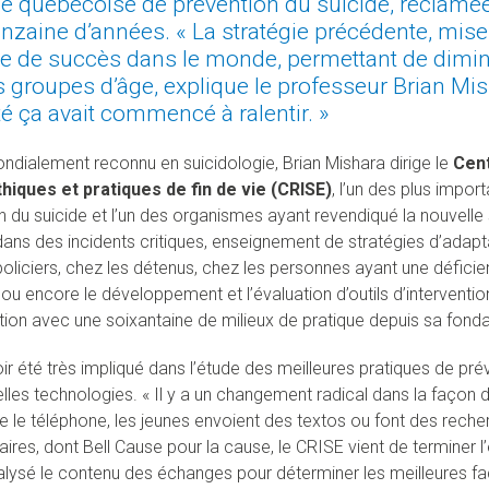
ie québécoise de prévention du suicide, réclam
nzaine d’années. « La stratégie précédente, mise
 de succès dans le monde, permettant de diminu
s groupes d’âge, explique le professeur Brian Mi
é ça avait commencé à ralentir. »
ndialement reconnu en suicidologie, Brian Mishara dirige le
Cent
hiques et pratiques de fin de vie (CRISE)
, l’un des plus impo
n du suicide et l’un des organismes ayant revendiqué la nouvelle 
dans des incidents critiques, enseignement de stratégies d’adapta
policiers, chez les détenus, chez les personnes ayant une déficien
, ou encore le développement et l’évaluation d’outils d’interven
tion avec une soixantaine de milieux de pratique depuis sa fond
ir été très impliqué dans l’étude des meilleures pratiques de pré
les technologies. « Il y a un changement radical dans la façon do
e le téléphone, les jeunes envoient des textos ou font des recher
ires, dont Bell Cause pour la cause, le CRISE vient de terminer l’
alysé le contenu des échanges pour déterminer les meilleures fa