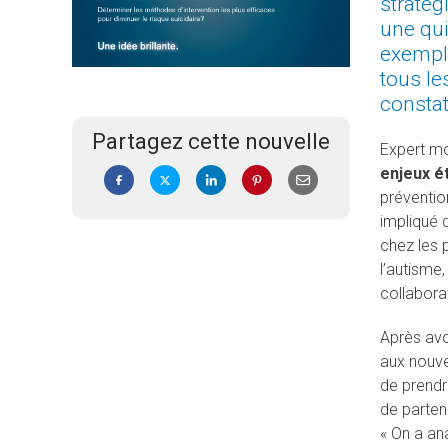
stratég
une qui
exemple
tous le
constat
Partagez cette nouvelle
Expert mo
enjeux ét
préventio
impliqué 
chez les 
l’autisme
collabora
Après avo
aux nouvel
de prendr
de partena
« On a an