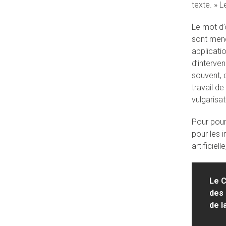
texte. » L
Le mot d’o
sont mené
applicati
d’interven
souvent, 
travail d
vulgarisat
Pour pour
pour les 
artificiel
Le C
des 
de l