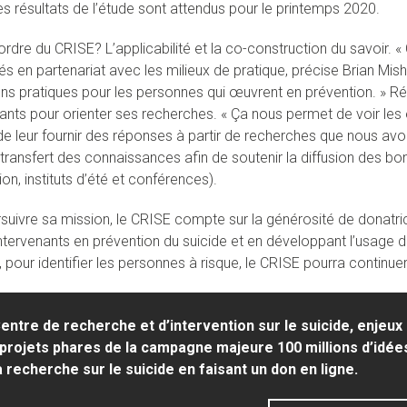
es résultats de l’étude sont attendus pour le printemps 2020.
rdre du CRISE? L’applicabilité et la co-construction du savoir. « C
s en partenariat avec les milieux de pratique, précise Brian Mish
ons pratiques pour les personnes qui œuvrent en prévention. » R
ants pour orienter ses recherches. « Ça nous permet de voir les en
de leur fournir des réponses à partir de recherches que nous av
e transfert des connaissances afin de soutenir la diffusion des b
ion, instituts d’été et conférences).
suivre sa mission, le CRISE compte sur la générosité de donatr
intervenants en prévention du suicide et en développant l’usage 
le, pour identifier les personnes à risque, le CRISE pourra continu
entre de recherche et d’intervention sur le suicide, enjeux é
projets phares de la campagne majeure 100 millions d’idée
a recherche sur le suicide en faisant un don en ligne.