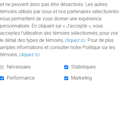
nos ambitions.
et ne peuvent donc pas être désactivés. Les autres
témoins utilisés par nous et nos partenaires sélectionnés
Créé en collaboration avec le Service des entreprises
nous permettent de vous donner une expérience
auxiliaires, le calendrier est disponible pour la somme de
personnalisée. En cliquant sur « J’accepte », vous
5 $ (taxes incluses) :
acceptez l’utilisation des témoins sélectionnés; pour voir
le détail des types de témoins,
cliquez ici
. Pour de plus
dans toutes les succursales de la Coop UQAM dès
amples informations et consulter notre Politique sur les
maintenant
témoins,
cliquez ici
.
sur le site web de la Coop UQAM en
Nécessaire
Statistiques
cliquant ici
à l’un des kiosques tenus par la Fondation le 17
Performance
Marketing
décembre de 11h30 à 13h30 :
dans le hall d’entrée du pavillon Président-Kennedy
au niveau métro du pavillon Judith-Jasmin.
Merci à nos partenaires, le Service des entreprises
auxiliaires et la Coop UQAM, d’avoir rendu ce projet
possible!