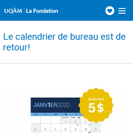
Faire
Toggle
navigation
un
don
Le calendrier de bureau est de
retour!