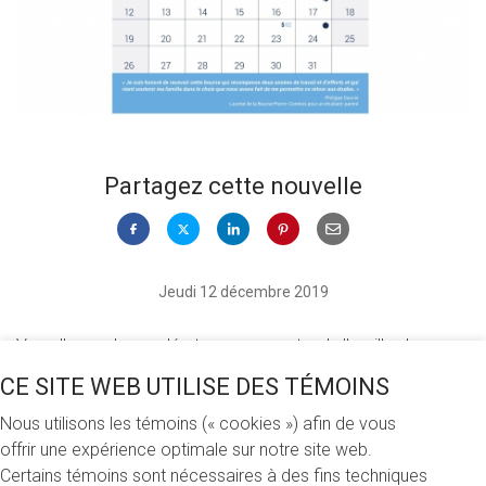
Partagez cette nouvelle
Jeudi 12 décembre 2019
Vous l’avez demandé et nous avons tendu l’oreille : le
calendrier de bureau qui était distribué à l’UQAM jusqu’en
CE SITE WEB UTILISE DES TÉMOINS
2018 fait son grand retour cette année! Au profit de la
Fondation de l’UQAM, il inclut des citations d’étudiants et
Nous utilisons les témoins (« cookies ») afin de vous
d’étudiantes appuyés par la Fondation, ainsi que de
offrir une expérience optimale sur notre site web.
donateurs et donatrices qui nous donnent les moyens de
Certains témoins sont nécessaires à des fins techniques