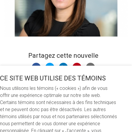
Partagez cette nouvelle
CE SITE WEB UTILISE DES TÉMOINS
Jeudi 9 janvier 2020
Nous utilisons les témoins (« cookies ») afin de vous
offrir une expérience optimale sur notre site web.
La diplômée Tommie Anne Côté (LL.B. 2014) crée une
Certains témoins sont nécessaires à des fins techniques
bourse personnalisée pour encourager les étudiants et
et ne peuvent donc pas être désactivés. Les autres
étudiantes du baccalauréat en droit qui travaillent plus de
témoins utilisés par nous et nos partenaires sélectionnés
25 heures par semaine tout en poursuivant leurs études.
nous permettent de vous donner une expérience
personnalisée. En cliquant sur « J’accepte », vous