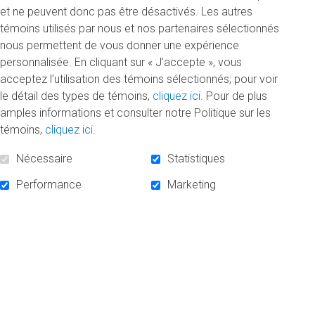
et ne peuvent donc pas être désactivés. Les autres
Des bourses d’excellence, de persévérance, de soutien
témoins utilisés par nous et nos partenaires sélectionnés
financier, d’implication sociale, pour étudiants parents, pour
nous permettent de vous donner une expérience
étudiants en situation de handicap, pour étudiants-athlètes
personnalisée. En cliquant sur « J’accepte », vous
et plus encore sont offertes aux étudiantes et étudiants à
acceptez l’utilisation des témoins sélectionnés; pour voir
temps plein comme à temps partiel. Soulignons d'ailleurs
le détail des types de témoins,
cliquez ici
. Pour de plus
que la quasi-totalité des bourses d'études sont accessibles
amples informations et consulter notre Politique sur les
aux étudiants étrangers!
témoins,
cliquez ici
.
Dépêchez-vous, le concours prend fin le 21 février!
Nécessaire
Statistiques
Pour poser votre candidature
Performance
Marketing
Consultez le
répertoire institutionnel des bourses d’études
pour rechercher les bourses qui correspondent à votre
profil et soumettre votre candidature.
Les
Services à la vie étudiante
organisent cette
année encore des séances d’information afin