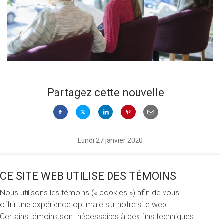
Partagez cette nouvelle
Lundi 27 janvier 2020
Le concours de bourses de l’hiver 2020 de la Fondation de
CE SITE WEB UTILISE DES TÉMOINS
l’UQAM est maintenant ouvert! 341 bourses totalisant
744 000 $ sont offerts aux étudiants et étudiantes de
Nous utilisons les témoins (« cookies ») afin de vous
toutes les Facultés grâce à la générosité de nos donateurs
offrir une expérience optimale sur notre site web.
et donatrices.
Certains témoins sont nécessaires à des fins techniques