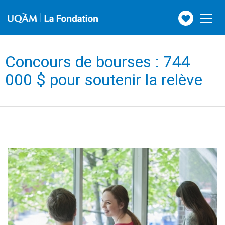
Faire
Toggle
navigation
un
don
Concours de bourses : 744
000 $ pour soutenir la relève