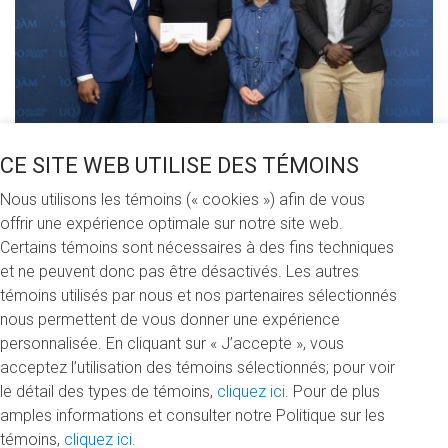
CE SITE WEB UTILISE DES TÉMOINS
Partagez cette nouvelle
Nous utilisons les témoins (« cookies ») afin de vous
offrir une expérience optimale sur notre site web.
Certains témoins sont nécessaires à des fins techniques
et ne peuvent donc pas être désactivés. Les autres
Mardi 3 mars 2020
témoins utilisés par nous et nos partenaires sélectionnés
nous permettent de vous donner une expérience
82 300 $ ont été remis aux étudiants et étudiantes de l'ESG
personnalisée. En cliquant sur « J’accepte », vous
UQAM le 6 février dernier. Bravo à tous les lauréats et
acceptez l’utilisation des témoins sélectionnés; pour voir
lauréates et merci à ceux et celles qui les soutiennent!
le détail des types de témoins,
cliquez ici
. Pour de plus
amples informations et consulter notre Politique sur les
Les photos sont disponibles sur
notre page Facebook
.
témoins,
cliquez ici
.