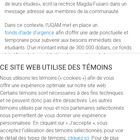
de leurs études», écrit la rectrice Magda Fusaro dans un
message adressé aux membres de la communauté.
Dans ce contexte, l’UQAM met en place un
fonds d’aide d’urgence
afin d’offrir une aide ponctuelle et
temporaire pour subvenir aux besoins immédiats des
étudiants. D’un montant initial de 300 000 dollars, ce fonds
bénéficie de la contribution des membres de la
communauté de l’UQAM ainsi que de syndicats et
CE SITE WEB UTILISE DES TÉMOINS
associations. Le Syndicat des professeurs et professeures
(SPUQ), le Syndicat des professeures et professeurs
Nous utilisons les témoins (« cookies ») afin de vous
enseignants (SPPEUQAM), l’Association des employés non
offrir une expérience optimale sur notre site web.
syndiqués (AENSUQAM) et l’Association des cadres
Certains témoins sont nécessaires à des fins techniques
(ACUQAM) ont déjà confirmé leur appui.
et ne peuvent donc pas être désactivés. Les autres
témoins utilisés par nous et nos partenaires sélectionnés
Le fonds est destiné à l’ensemble de la communauté
nous permettent de vous donner une expérience
étudiante, avec une attention particulière accordée aux
personnalisée. En cliquant sur « J’accepte », vous
demandes émanant des étudiants étrangers ainsi que de
acceptez l’utilisation des témoins sélectionnés; pour voir
ceux ayant un ou des enfants à charge.
le détail des types de témoins,
cliquez ici
. Pour de plus