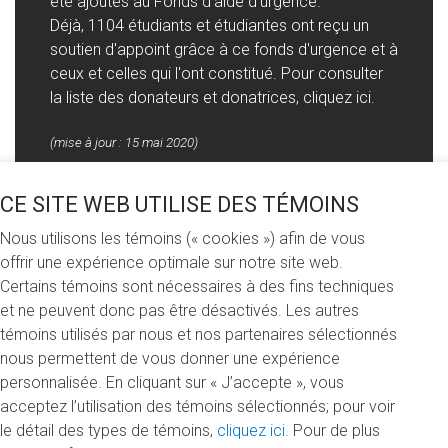
été ajoutés au Fonds d'aide d'urgence.
Déjà, 1104 étudiants et étudiantes ont reçu un
soutien d'appoint grâce à ce fonds d'urgence et à
ceux et celles qui l'ont constitué. Pour consulter
la liste des donateurs et donatrices,
cliquez ici
.
(mise à jour : 15 mai 2020)
CE SITE WEB UTILISE DES TÉMOINS
L’UQAM a mis en place dès le début du mois d’avril un
Fonds d’aide d’urgence
afin d’offrir une aide ponctuelle et
Nous utilisons les témoins (« cookies ») afin de vous
temporaire pour subvenir aux besoins immédiats des
offrir une expérience optimale sur notre site web.
étudiants, avec une attention particulière accordée aux
Certains témoins sont nécessaires à des fins techniques
demandes émanant des étudiants étrangers et des
et ne peuvent donc pas être désactivés. Les autres
étudiants ayant un ou des enfants à charge.
témoins utilisés par nous et nos partenaires sélectionnés
nous permettent de vous donner une expérience
D’un montant initial de 300 000 dollars, ce fonds bénéficie
personnalisée. En cliquant sur « J’accepte », vous
de la contribution des membres de la communauté de
acceptez l’utilisation des témoins sélectionnés; pour voir
l’UQAM ainsi que de syndicats et associations. Les
le détail des types de témoins,
cliquez ici
. Pour de plus
membres de la communauté universitaire, de même que