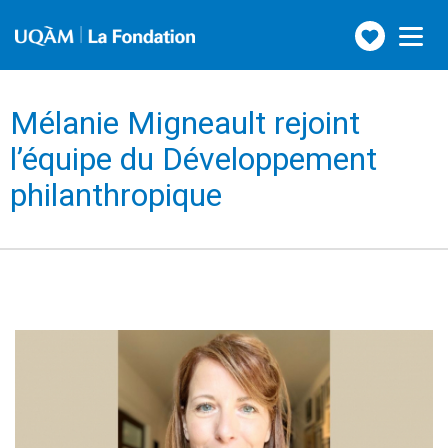
Faire
Toggle
navigation
un
don
Mélanie Migneault rejoint
l’équipe du Développement
philanthropique