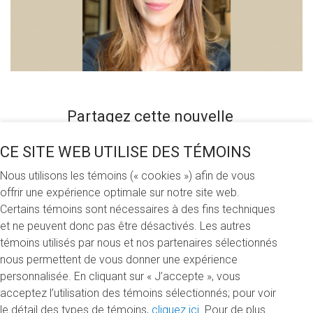
Partagez cette nouvelle
CE SITE WEB UTILISE DES TÉMOINS
Nous utilisons les témoins (« cookies ») afin de vous
Lundi 5 octobre 2020
offrir une expérience optimale sur notre site web.
Certains témoins sont nécessaires à des fins techniques
La Fondation de l’UQAM a le plaisir d’accueillir Mélanie
et ne peuvent donc pas être désactivés. Les autres
Migneault, nouvelle conseillère au développement
témoins utilisés par nous et nos partenaires sélectionnés
philanthropique. Diplômée en administration des affaires de
nous permettent de vous donner une expérience
l’Université de Sherbrooke, elle a travaillé pendant une
personnalisée. En cliquant sur « J’accepte », vous
quinzaine d’années dans les milieux de l’édition et de
acceptez l’utilisation des témoins sélectionnés; pour voir
l’éducation, où elle s’est spécialisée en édition pédagogique
le détail des types de témoins,
cliquez ici
. Pour de plus