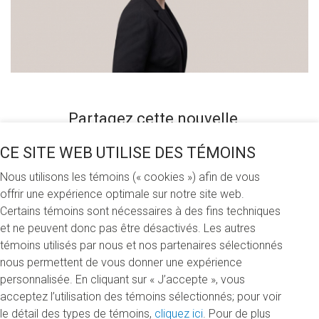
Partagez cette nouvelle
CE SITE WEB UTILISE DES TÉMOINS
Nous utilisons les témoins (« cookies ») afin de vous
Vendredi 23 octobre 2020
offrir une expérience optimale sur notre site web.
Certains témoins sont nécessaires à des fins techniques
L’avocate et associée chez Fasken Emilie Bundock devient
et ne peuvent donc pas être désactivés. Les autres
membre de notre conseil d’administration. Diplômée du
témoins utilisés par nous et nos partenaires sélectionnés
baccalauréat en relations internationales et droit
nous permettent de vous donner une expérience
international en 2007, elle se spécialise en droit de
personnalisée. En cliquant sur « J’accepte », vous
l’environnement, en droit minier et en droit autochtone, ainsi
acceptez l’utilisation des témoins sélectionnés; pour voir
qu’en droit politique (lobbyisme).
le détail des types de témoins,
cliquez ici
. Pour de plus