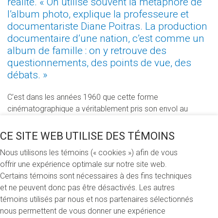
réalité. « On utilise souvent la métaphore de
l’album photo, explique la professeure et
documentariste Diane Poitras. La production
documentaire d’une nation, c’est comme un
album de famille : on y retrouve des
questionnements, des points de vue, des
débats. »
C’est dans les années 1960 que cette forme
cinématographique a véritablement pris son envol au
Québec avec le développement du cinéma direct. « Le
cinéma direct a révolutionné l’approche documentaire avec
CE SITE WEB UTILISE DES TÉMOINS
des caméras légères, du son synchrone et surtout, en
Nous utilisons les témoins (« cookies ») afin de vous
instaurant une nouvelle relation entre filmeurs et filmés. La
offrir une expérience optimale sur notre site web.
légèreté du dispositif permettait en effet d’entrer chez les
Certains témoins sont nécessaires à des fins techniques
gens, de se mêler aux foules, de se déplacer rapidement, et
et ne peuvent donc pas être désactivés. Les autres
de prendre le pouls de la société. Avec les États-Unis et la
témoins utilisés par nous et nos partenaires sélectionnés
France, le Québec était un phare de cette révolution. Des
nous permettent de vous donner une expérience
documentaristes comme Michel Brault, Pierre Perrault,