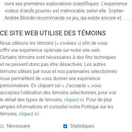
vivre ses premières explorations scientifiques. L’expérience
«odeur d’œufs pourris» est mémorable, selon elle. Sophie-
Andrée Blondin recommande ce jeu, qui existe encore et
qui aurait allumé la flamme scientifique de nombreux
chercheurs.
CE SITE WEB UTILISE DES TÉMOINS
Nous utilisons les témoins (« cookies ») afin de vous
À l’adolescence, Pauline Gagnon a un professeur de chimie
offrir une expérience optimale sur notre site web.
qui lui donne accès à un laboratoire. Wow! Moment
Certains témoins sont nécessaires à des fins techniques
magique pour elle. «J’en avais les larmes aux yeux: le
et ne peuvent donc pas être désactivés. Les autres
laboratoire de chimie, c’était un rêve!», se rappelle-t-
témoins utilisés par nous et nos partenaires sélectionnés
elle. Mais, celle qui veut toujours comprendre de quoi est
nous permettent de vous donner une expérience
faite la matière se rend compte que cette quête relève
personnalisée. En cliquant sur « J’accepte », vous
plutôt de la physique des particules. Elle choisira de
acceptez l’utilisation des témoins sélectionnés; pour voir
poursuivre ses études universitaires en s’inscrivant en
le détail des types de témoins,
cliquez ici
. Pour de plus
physique à l’UQAM, un parcours académique quelle a
amples informations et consulter notre Politique sur les
apprécié pour son espace de créativité ainsi que pour la
témoins,
cliquez ici
.
grande accessibilité des professeurs.
Nécessaire
Statistiques
Aujourd’hui physicienne de renommée internationale, la