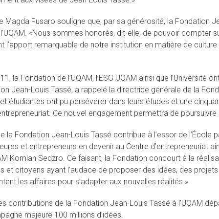
ce Magda Fusaro souligne que, par sa générosité, la Fondation Je
 l’UQAM. «Nous sommes honorés, dit-elle, de pouvoir compter sur
t l’apport remarquable de notre institution en matière de culture
11, la Fondation de l’UQAM, l’ESG UQAM ainsi que l’Université on
ion Jean-Louis Tassé, a rappelé la directrice générale de la Fon
 et étudiantes ont pu persévérer dans leurs études et une cinqu
entrepreneuriat. Ce nouvel engagement permettra de poursuivre 
e la Fondation Jean-Louis Tassé contribue à l’essor de l’École par
eures et entrepreneurs en devenir au Centre d'entrepreneuriat ain
M Komlan Sedzro. Ce faisant, la Fondation concourt à la réalisa
s et citoyens ayant l’audace de proposer des idées, des projets 
ntent les affaires pour s’adapter aux nouvelles réalités.»
 les contributions de la Fondation Jean-Louis Tassé à l’UQAM d
pagne majeure 100 millions d’idées.