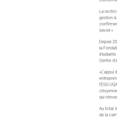
La rectri
gestion à
confirmen
savoir.»
Depuis 20
la Fondat
étudiants
Centre d’
«L’appui d
entrepren
l’ESG UQA
citoyenne
qui réinve
Au total,
de la cam