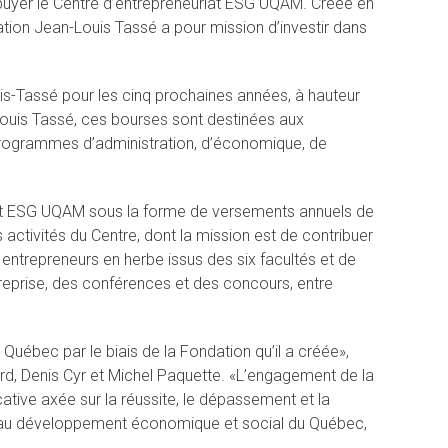
ppuyer le Centre d’entrepreneuriat ESG UQAM. Créée en
tion Jean-Louis Tassé a pour mission d’investir dans
is-Tassé pour les cinq prochaines années, à hauteur
ouis Tassé, ces bourses sont destinées aux
s programmes d’administration, d’économique, de
at ESG UQAM sous la forme de versements annuels de
activités du Centre, dont la mission est de contribuer
entrepreneurs en herbe issus des six facultés et de
reprise, des conférences et des concours, entre
 Québec par le biais de la Fondation qu’il a créée»,
ard, Denis Cyr et Michel Paquette. «L’engagement de la
ative axée sur la réussite, le dépassement et la
er au développement économique et social du Québec,