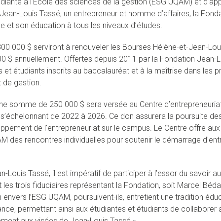
udiante à l’École des sciences de la gestion (ESG UQAM) et d’a
Jean-Louis Tassé, un entrepreneur et homme d’affaires, la Fonda
se et son éducation à tous les niveaux d’études.
00 000 $ serviront à renouveler les Bourses Hélène-et-Jean-Lou
0 $ annuellement. Offertes depuis 2011 par la Fondation Jean-L
s et étudiants inscrits au baccalauréat et à la maîtrise dans le
t de gestion.
une somme de 250 000 $ sera versée au Centre d’entrepreneuri
 s’échelonnant de 2022 à 2026. Ce don assurera la poursuite des 
ppement de l'entrepreneuriat sur le campus. Le Centre offre aux 
M des rencontres individuelles pour soutenir le démarrage d'ent
-Louis Tassé, il est impératif de participer à l’essor du savoir au
 les trois fiduciaires représentant la Fondation, soit Marcel Béd
 envers l’ESG UQAM, poursuivent-ils, entretient une tradition éduc
nce, permettant ainsi aux étudiantes et étudiants de collabor
ment aux visées de Jean-Louis Tassé.»