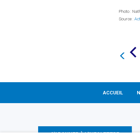
Photo : Nath
Source :
Ac
ACCUEIL
N
S'ABONNER À L'INFOLETTRE