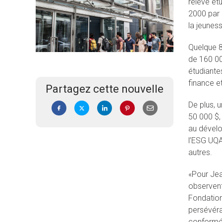
relève ét
2000 par 
la jeunes
Quelque 8
de 160 00
étudiante
finance e
Partagez cette nouvelle
De plus, 
50 000 $,
au dévelo
l’ESG UQA
autres.
«Pour Jean
observent
Fondation
persévéra
conformé