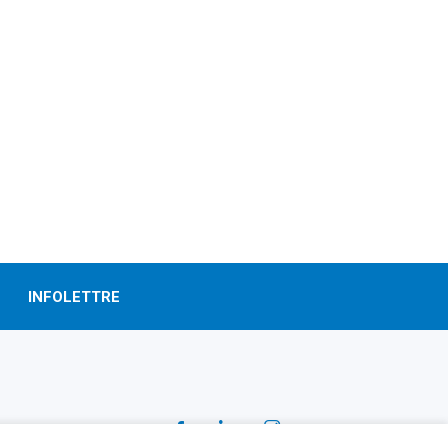
INFOLETTRE
SUIVEZ-NOUS!
Facebook
Linkedin
Instagram