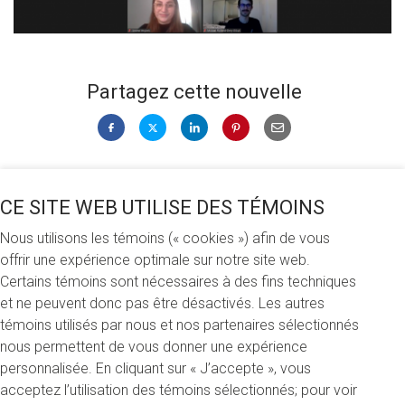
Partagez cette nouvelle
Mercredi 19 janvier 2022
CE SITE WEB UTILISE DES TÉMOINS
12 bourses ont été remises aux étudiants et étudiantes de
Nous utilisons les témoins (« cookies ») afin de vous
la Faculté de science politique et de droit lors du concours
offrir une expérience optimale sur notre site web.
d'automne. Leur réussite a été soulignée lors du Rendez-
Certains témoins sont nécessaires à des fins techniques
vous des bourses virtuel le 18 janvier. À cette occasion,
et ne peuvent donc pas être désactivés. Les autres
donateurs, donatrices, boursiers et boursières ont pu se
témoins utilisés par nous et nos partenaires sélectionnés
rencontrer et échanger sur leurs parcours et leurs
nous permettent de vous donner une expérience
ambitions.
personnalisée. En cliquant sur « J’accepte », vous
acceptez l’utilisation des témoins sélectionnés; pour voir
La boursière Sacha Grgicevic-Lesage a échangé avec la