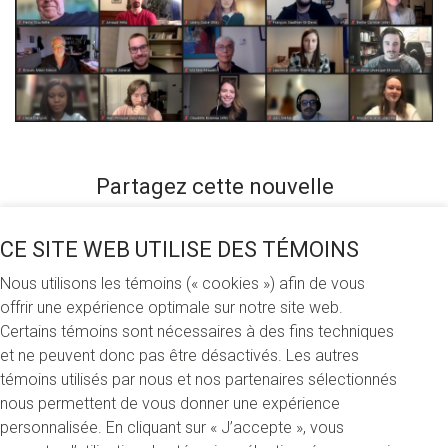
Partagez cette nouvelle
CE SITE WEB UTILISE DES TÉMOINS
Nous utilisons les témoins (« cookies ») afin de vous
Vendredi 11 février 2022
offrir une expérience optimale sur notre site web.
Certains témoins sont nécessaires à des fins techniques
Le dernier Rendez-vous des bourses du concours
et ne peuvent donc pas être désactivés. Les autres
d'automne a permis de féliciter 46 boursiers et boursières
témoins utilisés par nous et nos partenaires sélectionnés
de la Faculté des sciences humaines, qui se sont mérité
nous permettent de vous donner une expérience
106 600 $ de bourses. Récipiendaires, donateurs et
personnalisée. En cliquant sur « J’accepte », vous
donatrices ont pu faire connaissance dans des salles