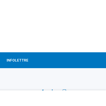
INFOLETTRE
SUIVEZ-NOUS!
Facebook
Linkedin
Instagram