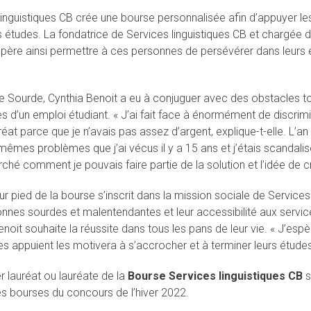
linguistiques CB crée une bourse personnalisée afin d’appuyer le
s études. La fondatrice de Services linguistiques CB et chargée 
spère ainsi permettre à ces personnes de persévérer dans leurs ét
 Sourde, Cynthia Benoit a eu à conjuguer avec des obstacles t
s d’un emploi étudiant. « J’ai fait face à énormément de discr
at parce que je n’avais pas assez d’argent, explique-t-elle. L’an
 mêmes problèmes que j’ai vécus il y a 15 ans et j’étais scandali
ché comment je pouvais faire partie de la solution et l’idée de 
r pied de la bourse s’inscrit dans la mission sociale de Services l
nnes sourdes et malentendantes et leur accessibilité aux servic
noit souhaite la réussite dans tous les pans de leur vie. « J’esp
s appuient les motivera à s’accrocher et à terminer leurs études 
r lauréat ou lauréate de la
Bourse Services linguistiques CB
s
s bourses du concours de l’hiver 2022.