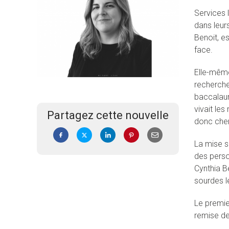
Services 
dans leur
Benoit, e
face.
Elle-même
recherche
baccalauré
vivait les
Partagez cette nouvelle
donc cher
La mise su
des perso
Cynthia Be
sourdes le
Le premie
remise de