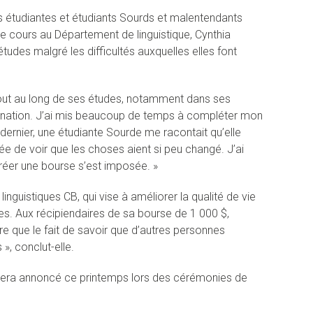
s étudiantes et étudiants Sourds et malentendants
de cours au Département de linguistique, Cynthia
udes malgré les difficultés auxquelles elles font
out au long de ses études, notamment dans ses
imination. J’ai mis beaucoup de temps à compléter mon
 dernier, une étudiante Sourde me racontait qu’elle
sée de voir que les choses aient si peu changé. J’ai
créer une bourse s’est imposée. »
inguistiques CB, qui vise à améliorer la qualité de vie
es. Aux récipiendaires de sa bourse de 1 000 $,
ère que le fait de savoir que d’autres personnes
», conclut-elle.
era annoncé ce printemps lors des cérémonies de