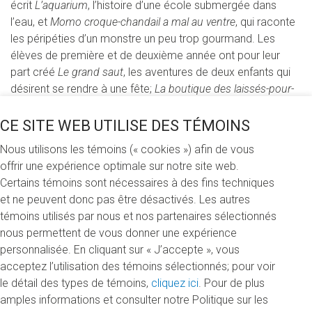
écrit
L’aquarium
, l’histoire d’une école submergée dans
l’eau, et
Momo croque-chandail a mal au ventre
, qui raconte
les péripéties d’un monstre un peu trop gourmand. Les
élèves de première et de deuxième année ont pour leur
part créé
Le grand saut
, les aventures de deux enfants qui
désirent se rendre à une fête;
La boutique des laissés-pour-
compte
, qui met en scène des personnages haut en
couleurs; et
Le secret de Mascochon
, l’histoire d’un
CE SITE WEB UTILISE DES TÉMOINS
mystérieux marin.
Nous utilisons les témoins (« cookies ») afin de vous
offrir une expérience optimale sur notre site web.
Certains témoins sont nécessaires à des fins techniques
et ne peuvent donc pas être désactivés. Les autres
témoins utilisés par nous et nos partenaires sélectionnés
nous permettent de vous donner une expérience
personnalisée. En cliquant sur « J’accepte », vous
acceptez l’utilisation des témoins sélectionnés; pour voir
le détail des types de témoins,
cliquez ici
. Pour de plus
amples informations et consulter notre Politique sur les