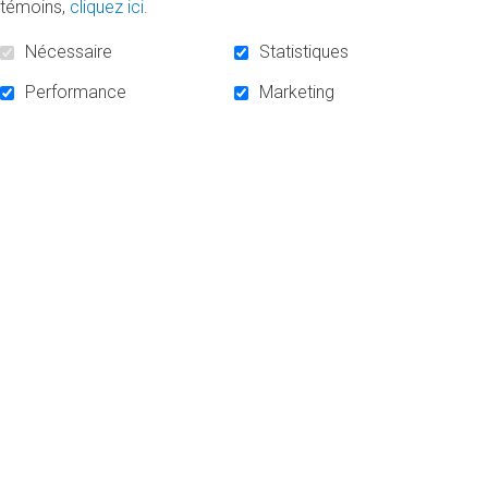
témoins,
cliquez ici
.
Nécessaire
Statistiques
Performance
Marketing
«Je suis fière de mon histoire et de mes dessins, a dit
Éléana, une élève de maternelle qui a participé à la création
de L’aquarium. J’ai hâte de montrer mon livre à mes
parents et à ma sœur.»
Photo: David Ospina
C’était la troisième édition d’Un livre à la fois. Le projet,
lancé par la professeure du Département d’études
littéraires Geneviève Lafrance en 2017, a permis à ce jour
de tisser des liens entre 130 étudiantes et étudiants de
baccalauréat, de maîtrise et de doctorat de la Faculté des