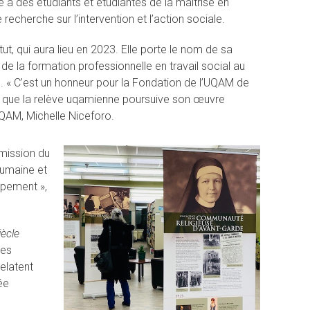
 à des étudiants et étudiantes de la maîtrise en
 recherche sur l’intervention et l’action sociale.
itut, qui aura lieu en 2023. Elle porte le nom de sa
de la formation professionnelle en travail social au
 « C’est un honneur pour la Fondation de l’UQAM de
in que la relève uqamienne poursuive son œuvre
UQAM, Michelle Niceforo.
 mission du
 humaine et
ppement »,
iècle
Des
elatent
ée