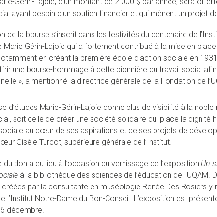
rie-Gérin-Lajoie, d’un montant de 2 000 $ par année, sera offerte
cial ayant besoin d’un soutien financier et qui mènent un projet de
n de la bourse s’inscrit dans les festivités du centenaire de l’Inst
e Marie Gérin-Lajoie qui a fortement contribué à la mise en place 
otamment en créant la première école d’action sociale en 1931.
ffrir une bourse-hommage à cette pionnière du travail social af
nelle », a mentionné la directrice générale de la Fondation de l’
e d’études Marie-Gérin-Lajoie donne plus de visibilité à la noble
cial, soit celle de créer une société solidaire qui place la dignité
e sociale au cœur de ses aspirations et de ses projets de dévelo
œur Gisèle Turcot, supérieure générale de l’Institut.
 du don a eu lieu à l’occasion du vernissage de l’exposition
Un s
ociale
à la bibliothèque des sciences de l’éducation de l’UQAM. 
 créées par la consultante en muséologie Renée Des Rosiers y r
 de l’Institut Notre-Dame du Bon-Conseil. L’exposition est présent
16 décembre.