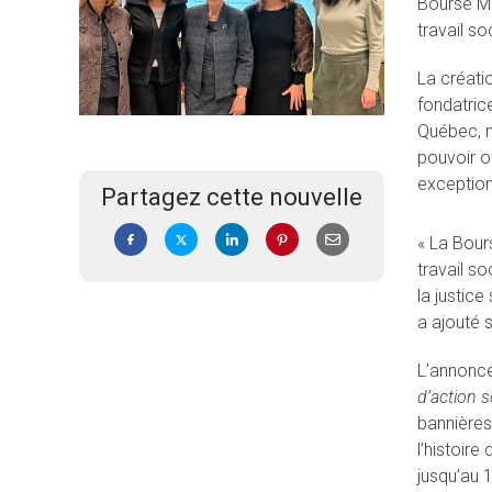
Bourse Ma
travail so
La créatio
fondatric
Québec, n
pouvoir o
exception
Partagez cette nouvelle
« La Bours
travail so
la justic
a ajouté s
L’annonce
d’action s
bannières
l’histoire
jusqu’au 