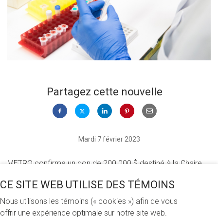
Partagez cette nouvelle
Mardi 7 février 2023
METRO confirme un don de 200 000 $ destiné à la Chaire
en prévention et traitement du cancer de l’UQAM. Cette
CE SITE WEB UTILISE DES TÉMOINS
importante contribution permettra à la Chaire de poursuivre
ses recherches vouées à l’identification de molécules
Nous utilisons les témoins (« cookies ») afin de vous
d’origine alimentaire possédant des propriétés préventives,
offrir une expérience optimale sur notre site web.