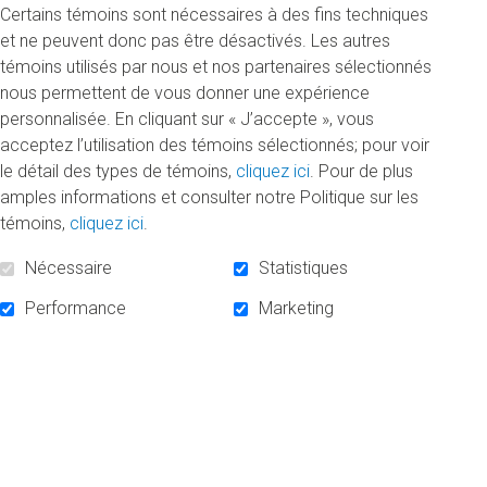
en plus de former du personnel de recherche hautement
Certains témoins sont nécessaires à des fins techniques
qualifié. « Avec l’aide de METRO, nous pourrons mieux
et ne peuvent donc pas être désactivés. Les autres
comprendre le mode d’action anticancéreux de certains
témoins utilisés par nous et nos partenaires sélectionnés
composés alimentaires ainsi que les impacts des différents
nous permettent de vous donner une expérience
facteurs de risques, dont l’obésité et l’inflammation »,
personnalisée. En cliquant sur « J’accepte », vous
explique le titulaire de la Chaire Borhane Annabi.
acceptez l’utilisation des témoins sélectionnés; pour voir
le détail des types de témoins,
cliquez ici
. Pour de plus
Depuis 2004, la Chaire contribue au développement de
amples informations et consulter notre Politique sur les
stratégies thérapeutiques innovantes en plus de sensibiliser
témoins,
cliquez ici
.
la population aux bienfaits de la prévention. Parmi ses
grandes réalisations, on compte la mise au point d’une
Nécessaire
Statistiques
plateforme de conjugaison de médicaments dont l’un est
Performance
Marketing
en
phase d’essais cliniques
. « Notre ambition est de
contribuer à réduire les inégalités sociales, particulièrement
en matière d’alimentation et de santé. Forts de notre
tradition d’engagement depuis notre création en 1947, nous
comptons sur la force de notre réseau d’employés, de
marchands et de pharmaciens-propriétaires pour
contribuer au mieux-être des collectivités et générer des