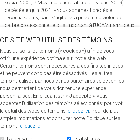
social, 2001; B.Mus. musique/pratique artistique, 2019),
décédée en juin 2021. «Nous sommes honorés et
reconnaissants, car il s’agit dès à présent du violon de
calibre professionnel le plus important à l’UQAM parmi ceux
destinés aux étudiantes et étudiants», souligne le
CE SITE WEB UTILISE DES TÉMOINS
professeur et directeur du Département de musique Danick
Trottier.
Nous utilisons les témoins (« cookies ») afin de vous
offrir une expérience optimale sur notre site web.
Diplômée du baccalauréat en travail social, Natalie Benoit
Certains témoins sont nécessaires à des fins techniques
était une personne engagée, lumineuse, déterminée et
et ne peuvent donc pas être désactivés. Les autres
généreuse. Son travail à titre de juge administrative et son
témoins utilisés par nous et nos partenaires sélectionnés
amour de la musique occupaient une place très importante
nous permettent de vous donner une expérience
dans sa vie, ce qui l’a incitée à conjuguer son emploi avec
personnalisée. En cliquant sur « J’accepte », vous
un baccalauréat en musique. «Natalie était inscrite dans le
acceptez l’utilisation des témoins sélectionnés; pour voir
premier cours que j’ai donné à mon arrivée à l’UQAM en
le détail des types de témoins,
cliquez ici
. Pour de plus
2013, se rappelle Danick Trottier. Elle était à la fin de la
amples informations et consulter notre Politique sur les
trentaine, elle avait décidé d’amorcer un cursus de
témoins,
cliquez ici
.
baccalauréat, car elle adorait la musique et sa passion était
contagieuse.»
Nécessaire
Statistiques