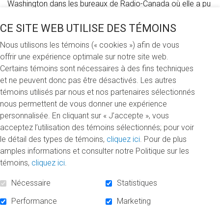
Washington dans les bureaux de Radio-Canada où elle a pu
se familiariser avec le métier de correspondante à
CE SITE WEB UTILISE DES TÉMOINS
l’étranger.
Nous utilisons les témoins (« cookies ») afin de vous
C’est d’ailleurs une des formes de journalisme qui l’intéresse
offrir une expérience optimale sur notre site web.
le plus, explique celle qui, durant ses études, a été
Certains témoins sont nécessaires à des fins techniques
corédactrice en chef de
l’Apostrophe
, le magazine à
et ne peuvent donc pas être désactivés. Les autres
vocation internationale des étudiants et étudiantes en
témoins utilisés par nous et nos partenaires sélectionnés
journalisme de l’UQAM. « Ce n’est pas facile de travailler à
nous permettent de vous donner une expérience
l’international au début de sa carrière, indique la journaliste.
personnalisée. En cliquant sur « J’accepte », vous
Souvent, ce sont des mandats qui vont à des personnes
acceptez l’utilisation des témoins sélectionnés; pour voir
plus expérimentées. Grâce au stage, j’ai l’impression que
le détail des types de témoins,
cliquez ici
. Pour de plus
c’est maintenant possible d’aspirer à une carrière à
amples informations et consulter notre Politique sur les
l’étranger. »
témoins,
cliquez ici
.
Son stage, qui s’est déroulé pendant la campagne des
Nécessaire
Statistiques
élections de mi-mandat aux États-Unis, lui a permis de
couvrir cette période effervescente dans la vie politique
Performance
Marketing
américaine à Washington, mais également de faire des