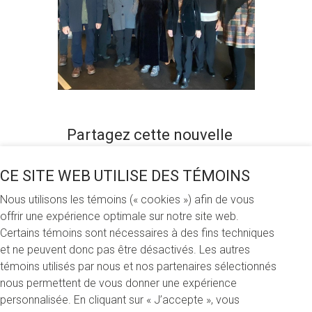
Partagez cette nouvelle
CE SITE WEB UTILISE DES TÉMOINS
Nous utilisons les témoins (« cookies ») afin de vous
Samedi 4 novembre 2023
offrir une expérience optimale sur notre site web.
Certains témoins sont nécessaires à des fins techniques
Samedi 4 novembre, nous avons a eu le privilège de
et ne peuvent donc pas être désactivés. Les autres
célébrer nos donatrices et donateurs au sein du cercle de
témoins utilisés par nous et nos partenaires sélectionnés
reconnaissance, composé de mécènes aux dons majeurs
nous permettent de vous donner une expérience
et planifiés.
personnalisée. En cliquant sur « J’accepte », vous