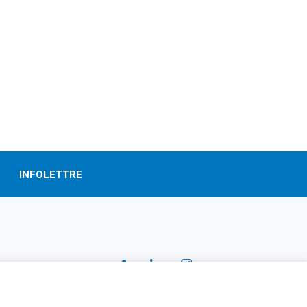
INFOLETTRE
SUIVEZ-NOUS!
Facebook
Linkedin
Instagram