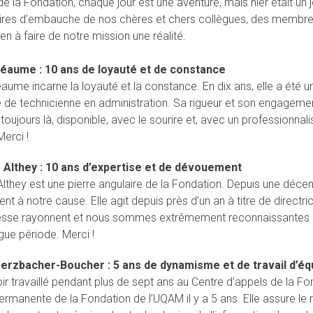
e la Fondation, chaque jour est une aventure, mais hier était un 
ires d’embauche de nos chères et chers collègues, des membres d
en à faire de notre mission une réalité.
héaume : 10 ans de loyauté et de constance
aume incarne la loyauté et la constance. En dix ans, elle a été un
tre de technicienne en administration. Sa rigueur et son engagem
 toujours là, disponible, avec le sourire et, avec un professionnal
Merci !
e Althey : 10 ans d’expertise et de dévouement
 Althey est une pierre angulaire de la Fondation. Depuis une décen
t à notre cause. Elle agit depuis près d’un an à titre de direct
lesse rayonnent et nous sommes extrêmement reconnaissantes e
gue période. Merci !
erzbacher
-Boucher : 5 ans de dynamisme et de travail d’éq
ir travaillé pendant plus de sept ans au Centre d’appels de la F
permanente de la Fondation de l’UQAM il y a 5 ans. Elle assure l