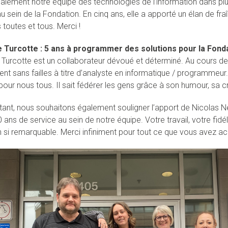
alement notre équipe des technologies de l’information dans plu
u sein de la Fondation. En cinq ans, elle a apporté un élan de fraî
toutes et tous. Merci !
 Turcotte : 5 ans à programmer des solutions pour la Fond
Turcotte est un collaborateur dévoué et déterminé. Au cours de c
t sans failles à titre d’analyste en informatique / programmeur
ur nous tous. Il sait fédérer les gens grâce à son humour, sa créa
stant, nous souhaitons également souligner l’apport de Nicolas Ne
 ans de service au sein de notre équipe. Votre travail, votre fidél
 si remarquable. Merci infiniment pour tout ce que vous avez ac