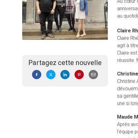
Au cœur d
anniversa
au quotidi
Claire R
Claire Rhé
agit à ti
Claire est
réussite. 
Partagez cette nouvelle
Christin
Christine
dévouemen
sa gentil
une si lon
Maude M
Après avo
l’équipe 