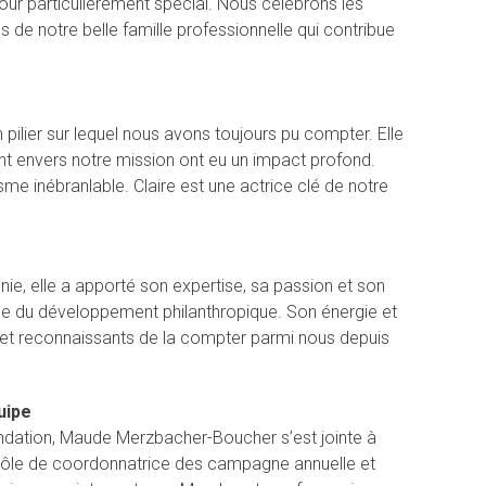
jour particulièrement spécial. Nous célébrons les
e notre belle famille professionnelle qui contribue
 pilier sur lequel nous avons toujours pu compter. Elle
ent envers notre mission ont eu un impact profond.
isme inébranlable. Claire est une actrice clé de notre
nie, elle a apporté son expertise, sa passion et son
rice du développement philanthropique. Son énergie et
t reconnaissants de la compter parmi nous depuis
uipe
ondation, Maude Merzbacher-Boucher s’est jointe à
e rôle de coordonnatrice des campagne annuelle et