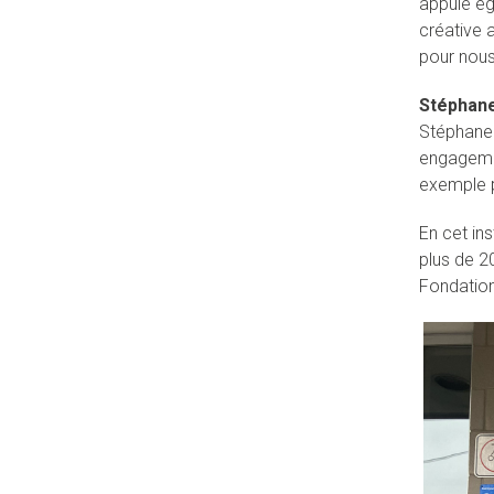
appuie ég
créative a
pour nous 
Stéphane
Stéphane 
engagemen
exemple po
En cet in
plus de 20
Fondation