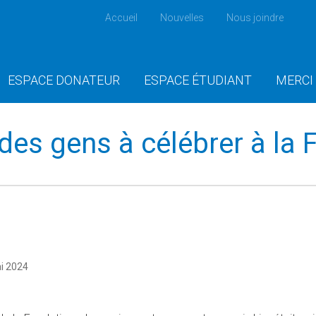
Accueil
Nouvelles
Nous joindre
ESPACE DONATEUR
ESPACE ÉTUDIANT
MERCI
 des gens à célébrer à la
i 2024