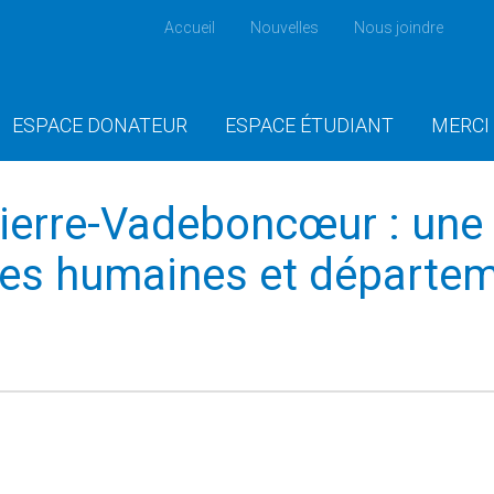
Accueil
Nouvelles
Nous joindre
ESPACE DONATEUR
ESPACE ÉTUDIANT
MERCI
ierre-Vadeboncœur : une 
ces humaines et départe