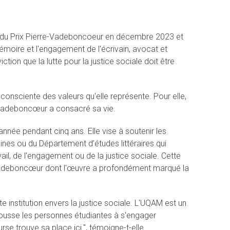
e du Prix Pierre-Vadeboncoeur en décembre 2023 et
 mémoire et l'engagement de l'écrivain, avocat et
ion que la lutte pour la justice sociale doit être
onsciente des valeurs qu'elle représente. Pour elle,
e Vadeboncœur a consacré sa vie.
née pendant cinq ans. Elle vise à soutenir les
nes ou du Département d’études littéraires qui
vail, de l'engagement ou de la justice sociale. Cette
Vadeboncœur dont l'œuvre a profondément marqué la
e institution envers la justice sociale. L'UQAM est un
n pousse les personnes étudiantes à s'engager
e trouve sa place ici.", témoigne-t-elle.