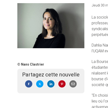
Jeudi 30 m
La sociol
professeur
syndicali
perpétuée
Dahlia Na
l'UQAM in
La Bourse
© Nans Clastrier
étudiante
réalisent 
Partagez cette nouvelle
bourse d'
société q
"En choisi
lieu où l'
activemen