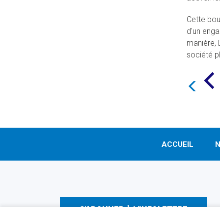
Cette bou
d'un enga
manière, 
société pl
ACCUEIL
N
S'ABONNER À L'INFOLETTRE