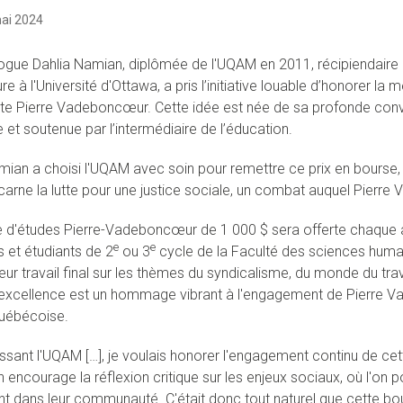
ai 2024
ogue Dahlia Namian, diplômée de l'UQAM en 2011, récipiendair
e à l'Université d'Ottawa, a pris l’initiative louable d’honorer la
ste Pierre Vadeboncœur. Cette idée est née de sa profonde convict
 et soutenue par l’intermédiaire de l’éducation.
mian a choisi l'UQAM avec soin pour remettre ce prix en bourse, c
carne la lutte pour une justice sociale, un combat auquel Pierr
 d'études Pierre-Vadeboncœur de 1 000 $ sera offerte chaque an
e
e
s et étudiants de 2
ou 3
cycle de la Faculté des sciences humai
leur travail final sur les thèmes du syndicalisme, du monde du tra
excellence est un hommage vibrant à l'engagement de Pierre 
uébécoise.
ssant l'UQAM […], je voulais honorer l'engagement continu de cett
on encourage la réflexion critique sur les enjeux sociaux, où l'o
t dans leur communauté. C'était donc tout naturel que cette bours