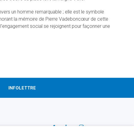
nvers un homme remarquable ; elle est le symbole
onorant la mémoire de Pierre Vadeboncœur de cette
 l'engagement social se rejoignent pour façonner une
INFOLETTRE
SUIVEZ-NOUS!
Facebook
Linkedin
Instagram