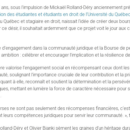
ois ans, sous l'impulsion de Mickaël Rolland-Déry anciennement pr
tion des étudiantes et étudiants en droit de l’Université du Québe
u Québec et stagiaire en droit, naissait l'idée de créer deux bo
ce désir, il souhaitait ardemment que ce projet voit le jour aux 
e d’engagement dans la communauté juridique et la Bourse de
ambition : célébrer et encourager l’implication et la résilience 
re valorise l’engagement social en récompensant ceux dont les
é, soulignant l'importance cruciale de leur contribution et la pri
quant à elle, reconnaît et soutient la détermination et la persé
es, mettant en lumière la force de caractère nécessaire pour su
.
rses ne sont pas seulement des récompenses financières, c'est
sent leurs compétences juridiques pour servir leur communauté. »,
lland-Déry et Olivier Bianki sèment les graines d'un héritage durab