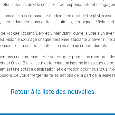
 étudiantes en droit le sentiment de responsabilité et d'engage
ulons que la communauté étudiante en droit de l'UQAM puisse re
çu son éducation dans cette institution. », témoignent Mickaël et O
ve de Mickaël Rolland-Déry et Olivier Bianki ouvre la voie à un a
eur vision encourage chaque personne étudiante à devenir une 
onnant lieu à des possibilités infinies et à un impact durable.
sentons une immense fierté de compter parmi nos membres des
éry et Olivier Bianki. Leur détermination incarne les valeurs de 
t est une source d'inspiration et d'émotion pour nous tous. N
uissons de voir émerger de telles actions de la part de la jeunes
Retour à la liste des nouvelles