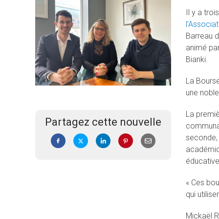
Il y a tr
l’Associa
Barreau d
animé par 
Bianki.
La Bours
une noble 
La premiè
Partagez cette nouvelle
communaut
seconde, 
académiqu
éducative
« Ces bou
qui utili
Mickaël Ro