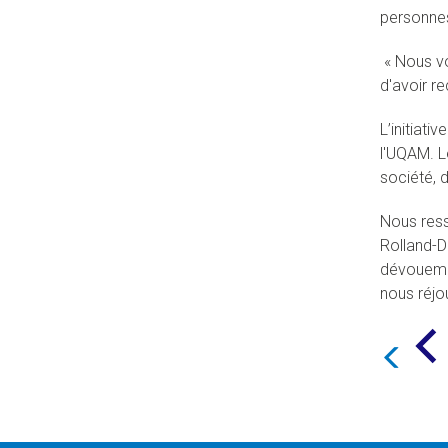
personnes
« Nous vo
d'avoir re
L’initiati
l'UQAM. L
société, d
Nous res
Rolland-D
dévouemen
nous réjo