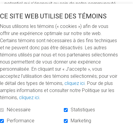
potentiel qui s'épanouit au sein de notre communauté
universitaire. Notre objectif était clair : informer et éclairer
CE SITE WEB UTILISE DES TÉMOINS
les esprits de la relève sur les diverses initiatives de la
Fondation de l’UQAM et l’offre s’adressant aux membres de
Nous utilisons les témoins (« cookies ») afin de vous
l’UQAM.
offrir une expérience optimale sur notre site web.
Certains témoins sont nécessaires à des fins techniques
Le 3 septembre, sur la Place Pasteur, à l’occasion de la
et ne peuvent donc pas être désactivés. Les autres
Fête de la rentrée, la magie opérait. La place s’est
témoins utilisés par nous et nos partenaires sélectionnés
transformée en un carrefour d’échanges et de découvertes
nous permettent de vous donner une expérience
où chaque sourire était une invitation à l’engagement. Nous
personnalisée. En cliquant sur « J’accepte », vous
avons eu le privilège de rencontrer des dizaines de
acceptez l’utilisation des témoins sélectionnés; pour voir
personnes étudiantes venues de tous les horizons. Le
le détail des types de témoins,
cliquez ici
. Pour de plus
cadre ludique et festif offrait un terrain idéal pour stimuler la
amples informations et consulter notre Politique sur les
curiosité. Un jeu-questionnaire interactif, véritable jeu de
témoins,
cliquez ici
.
piste axé sur la connaissance de nos services, animait la
foule. Un tirage au sort parmi les participantes et participant
Nécessaire
Statistiques
a permis à trois étudiantes de remporter des cartes
Performance
Marketing
cadeaux d’une valeur de 100$ et deux fois 50$ à la Coop
UQAM. Une belle façon pour la Fondation de donner un petit