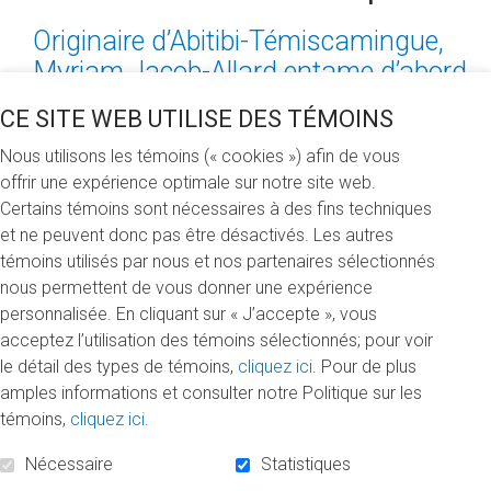
Originaire d’Abitibi-Témiscamingue,
Myriam Jacob-Allard entame d’abord
ses études en sciences humaines et
CE SITE WEB UTILISE DES TÉMOINS
en science de l’environnement avant
Nous utilisons les témoins (« cookies ») afin de vous
de se consacrer entièrement à sa
offrir une expérience optimale sur notre site web.
passion : les arts. C’est alors qu’elle
Certains témoins sont nécessaires à des fins techniques
s’installe à Montréal pour débuter un
et ne peuvent donc pas être désactivés. Les autres
baccalauréat en arts visuels de
témoins utilisés par nous et nos partenaires sélectionnés
l’Université Concordia, qu’elle
nous permettent de vous donner une expérience
complétera ensuite par une maîtrise
personnalisée. En cliquant sur « J’accepte », vous
acceptez l’utilisation des témoins sélectionnés; pour voir
en arts visuels et médiatiques de
le détail des types de témoins,
cliquez ici
. Pour de plus
l’UQAM.
amples informations et consulter notre Politique sur les
Quand on lui demande pourquoi les arts visuels, la jeune
témoins,
cliquez ici
.
femme s’empresse de vanter les mérites de cette
Nécessaire
Statistiques
discipline. « Je suis animée par l’interdisciplinarité que les