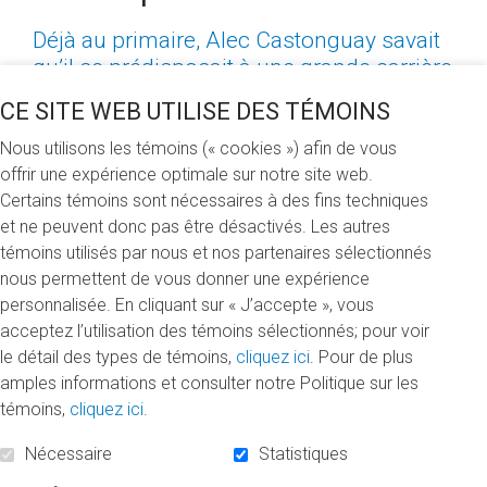
Déjà au primaire, Alec Castonguay savait
qu’il se prédisposait à une grande carrière
journalistique. Du haut de ses 10 ans, il
CE SITE WEB UTILISE DES TÉMOINS
lança, avec ses camarades de classe, un
journal étudiant destiné aux élèves de
Nous utilisons les témoins (« cookies ») afin de vous
e
5
année. Ce sympathique hebdomadaire
offrir une expérience optimale sur notre site web.
traitait des sujets d’actualité de l’école tels
Certains témoins sont nécessaires à des fins techniques
et ne peuvent donc pas être désactivés. Les autres
que les résultats des équipes sportives
témoins utilisés par nous et nos partenaires sélectionnés
dans la cour de récréation, le midi. 26 ans
nous permettent de vous donner une expérience
plus tard, le donateur se passionne
personnalisée. En cliquant sur « J’accepte », vous
toujours pour le journalisme en assumant
acceptez l’utilisation des témoins sélectionnés; pour voir
les fonctions de chef du bureau politique
le détail des types de témoins,
cliquez ici
. Pour de plus
au magazine
L’actualité
, chroniqueur
amples informations et consulter notre Politique sur les
politique à l’émission
Dutrizac l'après-
témoins,
cliquez ici
.
midi
(sur les ondes du 98,5 FM) et analyste
politique à l'émission
Les coulisses du
Nécessaire
Statistiques
pouvoir
(à ICI Radio-Canada Télé).