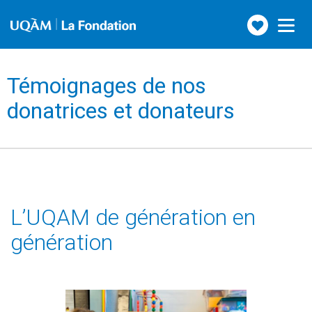
Faire
Toggle
navigation
un
don
Témoignages de nos
donatrices et donateurs
L’UQAM de génération en
génération