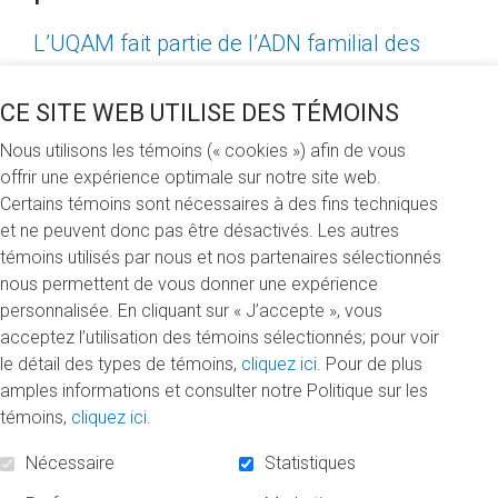
L’UQAM fait partie de l’ADN familial des
Beaudin-Véronneau. Les membres de la
famille ont tour à tour fréquenté l’Université
CE SITE WEB UTILISE DES TÉMOINS
au cours de leur parcours académique.
Nous utilisons les témoins (« cookies ») afin de vous
Pierre Véronneau a été le premier à emboîter
offrir une expérience optimale sur notre site web.
Certains témoins sont nécessaires à des fins techniques
le pas en complétant une maîtrise en études
et ne peuvent donc pas être désactivés. Les autres
littéraires et un doctorat en histoire. Sa
témoins utilisés par nous et nos partenaires sélectionnés
conjointe, Michèle Beaudin, est pour sa part
nous permettent de vous donner une expérience
diplômée du certificat en informatique, du
personnalisée. En cliquant sur « J’accepte », vous
acceptez l’utilisation des témoins sélectionnés; pour voir
baccalauréat en informatique de gestion et
le détail des types de témoins,
cliquez ici
. Pour de plus
de la maîtrise en gestion de projet.
amples informations et consulter notre Politique sur les
témoins,
cliquez ici
.
«L’UQAM nous a permis de poursuivre des études tout en
travaillant et en élevant nos enfants. Une conciliation
Nécessaire
Statistiques
travail-études-famille qui était rarissime à l’époque»,