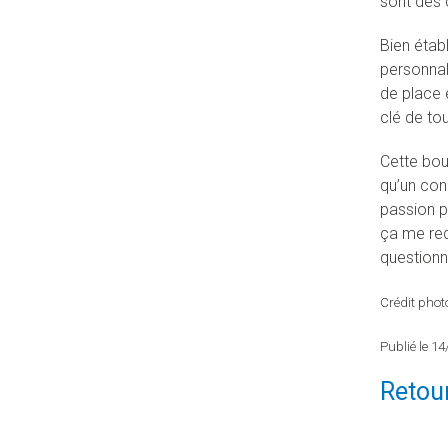
sont des 
Bien étab
personnal
de place e
clé de tou
Cette bou
qu’un conc
passion p
ça me red
questionn
Crédit photo
Publié le 1
Retour