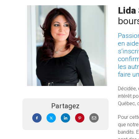
Lida
bour
Passion
en aide
s’inscr
confirm
les aut
faire u
Décidée, 
intérêt po
Québec, do
Partagez
Pour cett
que notre 
bandits. E