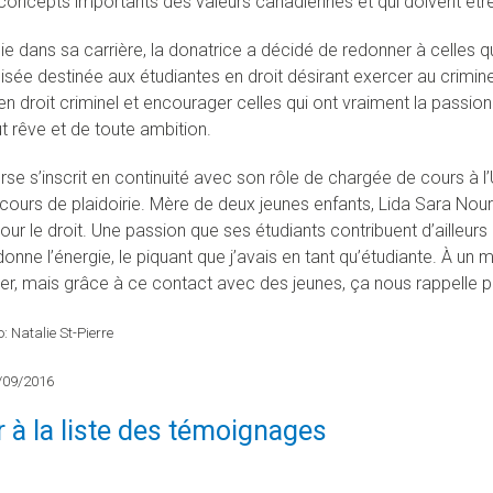
concepts importants des valeurs canadiennes et qui doivent être
lie dans sa carrière, la donatrice a décidé de redonner à celles q
isée destinée aux étudiantes en droit désirant exercer au crimine
n droit criminel et encourager celles qui ont vraiment la passion 
t rêve et de toute ambition.
rse s’inscrit en continuité avec son rôle de chargée de cours à l
ours de plaidoirie. Mère de deux jeunes enfants, Lida Sara Nourai
our le droit. Une passion que ses étudiants contribuent d’ailleurs
onne l’énergie, le piquant que j’avais en tant qu’étudiante. À un
er, mais grâce à ce contact avec des jeunes, ça nous rappelle pou
: Natalie St-Pierre
4/09/2016
 à la liste des témoignages