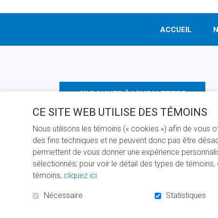
ACCUEIL
N
S'ABONNER À L'INFOLETTRE
CE SITE WEB UTILISE DES TÉMOINS
Nous utilisons les témoins (« cookies ») afin de vous 
des fins techniques et ne peuvent donc pas être désact
permettent de vous donner une expérience personnalisée
sélectionnés; pour voir le détail des types de témoins,
PROPULS
témoins,
cliquez ici
.
Nécessaire
Statistiques
© FONDATION DE L'UQAM, 2026 - TOUS DROITS RÉSERV