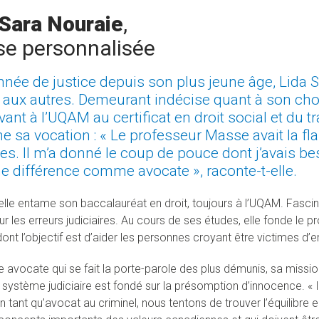
 Sara Nouraie
,
se personnalisée
née de justice depuis son plus jeune âge, Lida S
 aux autres. Demeurant indécise quant à son choix
ivant à l’UQAM au certificat en droit social et du t
e sa vocation : « Le professeur Masse avait la fla
res. Il m’a donné le coup de pouce dont j’avais 
ne différence comme avocate », raconte-t-elle.
elle entame son baccalauréat en droit, toujours à l’UQAM. Fasciné
ur les erreurs judiciaires. Au cours de ses études, elle fonde le p
nt l’objectif est d’aider les personnes croyant être victimes d’err
e avocate qui se fait la porte-parole des plus démunis, sa missio
système judiciaire est fondé sur la présomption d’innocence. « Il
n tant qu’avocat au criminel, nous tentons de trouver l’équilibre e