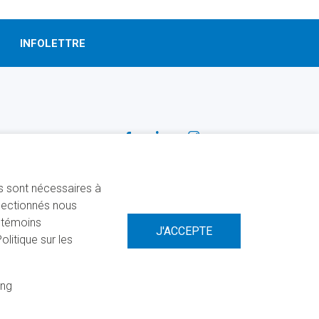
INFOLETTRE
SUIVEZ-NOUS!
Facebook
Linkedin
Instagram
ns sont nécessaires à
électionnés nous
s témoins
litique sur les
ing
 SITE
CONSENTEMENT À L'UTILISATION DES COOKIES