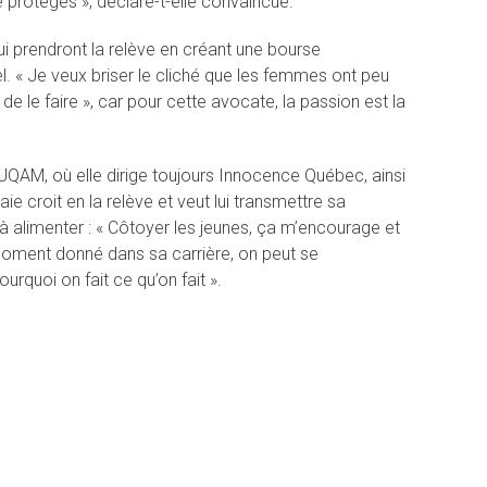
 protégés », déclare-t-elle convaincue.
ui prendront la relève en créant une bourse
l. « Je veux briser le cliché que les femmes ont peu
de le faire », car pour cette avocate, la passion est la
’UQAM, où elle dirige toujours Innocence Québec, ainsi
e croit en la relève et veut lui transmettre sa
 à alimenter : « Côtoyer les jeunes, ça m’encourage et
 moment donné dans sa carrière, on peut se
rquoi on fait ce qu’on fait ».